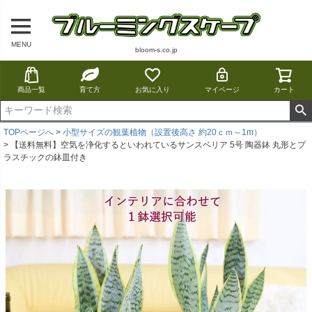
MENU
bloom-s.co.jp
商品一覧
育て方
お気に入り
マイページ
カート
TOPページへ
小型サイズの観葉植物（設置後高さ 約20ｃｍ～1m）
【送料無料】空気を浄化するといわれているサンスベリア 5号 陶器鉢 丸形とプ
ラスチックの鉢皿付き