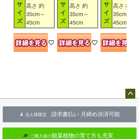
サ
サ
サ
高さ 約
高さ 約
高さ 約
イ
イ
イ
35cm～
35cm～
35cm～
ズ
ズ
ズ
45cm
45cm
45cm
ペー
ジト
請求書払い 月締め決済可能
法人様限定
ップ
へ
観葉植物の育て方も充実
ご購入後の