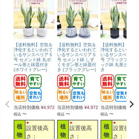
【送料無料】空気を
【送料無料】空気を
【送料無料】空気
浄化するといわれて
浄化するといわれて
浄化するといわれ
いるサンスベリア 5
いるサンスベリア 5
いるサンスベリア 5
号 セメント鉢 丸ボ
号 セメント鉢 しず
号 ブラックプラス
ール形と鉢皿付き
くモダン形と鉢皿付
ック鉢 丸形と鉢皿
(ホワイトグレー)
き (ブラックグレー)
き
当店特別価格
¥
4,972
当店特別価格
¥
4,972
当店特別価格
¥
3,6
〜
〜
〜
税込
税込
税込
植
植
植
設置後高
設置後高
設置後高
物
物
物
さ：
さ：
さ：