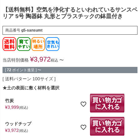
【送料無料】空気を浄化するといわれているサンスベ
リア 5号 陶器鉢 丸形とプラスチックの鉢皿付き
商品番号
g5-sansumt
¥
3,972
当店特別価格
〜
税込
[
72
ポイント進呈 ]
〜
送料パターン
100サイズ
★土の表面に敷く材料を選択
竹炭
¥
3,999
税込
ウッドチップ
¥
3,972
税込