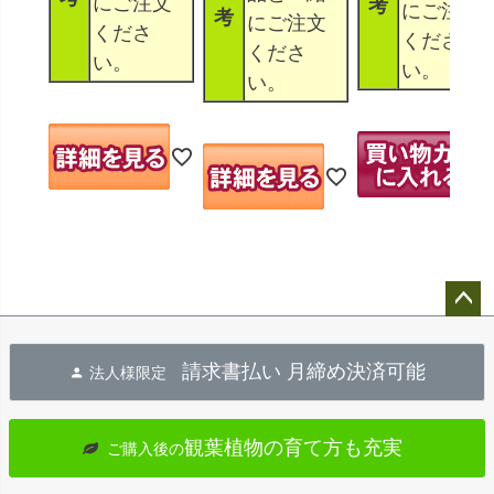
にご注文
考
にご注文
考
にご注文
くださ
くださ
くださ
い。
い。
い。
ペー
ジト
請求書払い 月締め決済可能
法人様限定
ップ
へ
観葉植物の育て方も充実
ご購入後の