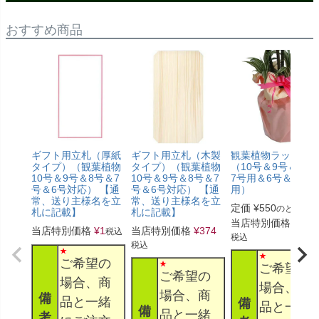
おすすめ商品
ギフト用立札（厚紙
ギフト用立札（木製
観葉植物ラッピン
タイプ）（観葉植物
タイプ）（観葉植物
（10号＆9号＆8号
10号＆9号＆8号＆7
10号＆9号＆8号＆7
7号用＆6号＆5号
号＆6号対応） 【通
号＆6号対応） 【通
用）
常、送り主様名を立
常、送り主様名を立
定価
¥
550
のところ
札に記載】
札に記載】
当店特別価格
¥
330
当店特別価格
¥
1
当店特別価格
¥
374
税込
税込
税込
ご希望の
ご希望の
ご希望の
場合、商
場合、商
場合、商
備
品と一緒
備
品と一緒
備
品と一緒
考