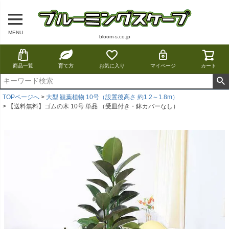
MENU
bloom-s.co.jp
商品一覧
育て方
お気に入り
マイページ
カート
TOPページへ
大型 観葉植物 10号（設置後高さ 約1.2～1.8m）
【送料無料】ゴムの木 10号 単品 （受皿付き・鉢カバーなし）