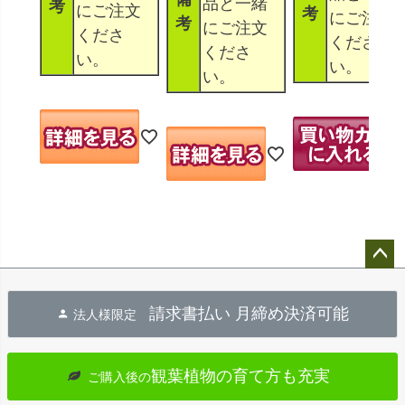
品と一緒
考
にご注文
考
にご注文
考
にご注文
くださ
くださ
くださ
い。
い。
い。
ペー
ジト
請求書払い 月締め決済可能
法人様限定
ップ
へ
観葉植物の育て方も充実
ご購入後の