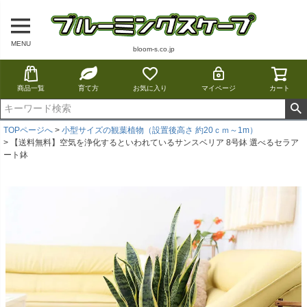
MENU
bloom-s.co.jp
商品一覧
育て方
お気に入り
マイページ
カート
TOPページへ
小型サイズの観葉植物（設置後高さ 約20ｃｍ～1m）
【送料無料】空気を浄化するといわれているサンスベリア 8号鉢 選べるセラア
ート鉢