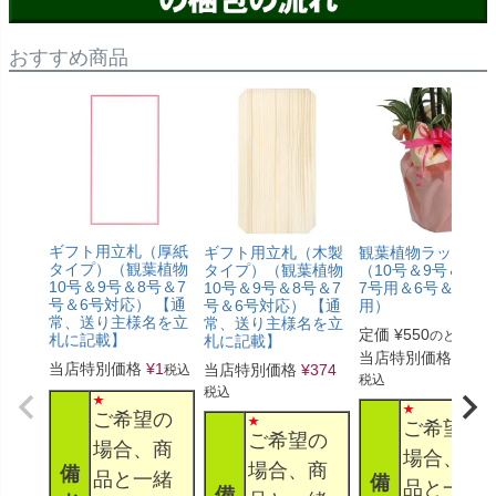
おすすめ商品
ギフト用立札（厚紙
ギフト用立札（木製
観葉植物ラッピン
タイプ）（観葉植物
タイプ）（観葉植物
（10号＆9号＆8号
10号＆9号＆8号＆7
10号＆9号＆8号＆7
7号用＆6号＆5号
号＆6号対応） 【通
号＆6号対応） 【通
用）
常、送り主様名を立
常、送り主様名を立
定価
¥
550
のところ
札に記載】
札に記載】
当店特別価格
¥
330
当店特別価格
¥
1
当店特別価格
¥
374
税込
税込
税込
ご希望の
ご希望の
ご希望の
場合、商
場合、商
場合、商
備
品と一緒
備
品と一緒
備