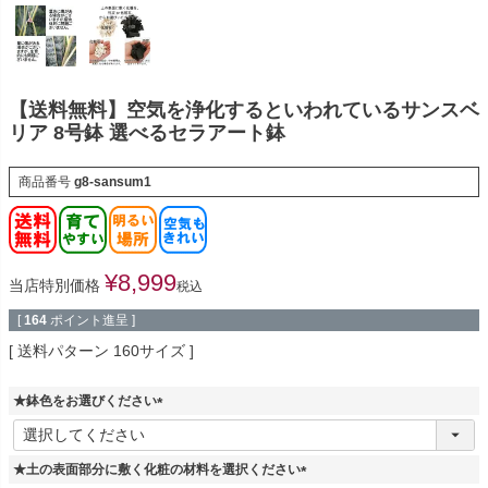
【送料無料】空気を浄化するといわれているサンスベ
リア 8号鉢 選べるセラアート鉢
商品番号
g8-sansum1
¥
8,999
当店特別価格
税込
[
164
ポイント進呈 ]
送料パターン
160サイズ
★鉢色をお選びください
(
必
須
★土の表面部分に敷く化粧の材料を選択ください
)