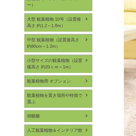
ー）
大型 観葉植物 10号（設置後
高さ 約1.2～1.8m）
中型 観葉植物（設置後高さ
約80cm～1.2m）
小型サイズの観葉植物（設置
後高さ 約20ｃｍ～1m）
観葉植物用 オプション
観葉植物を置き場所や特徴で
選ぶ
胡蝶蘭
人工観葉植物＆インテリア館