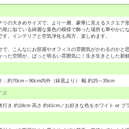
チリの大きめサイズで、より一層、豪華に見えるスクエア
の尾に似ている綺麗な葉色の模様で飾った場所も華やかに
です。インテリアと空気浄化も両方、楽しめます。
けで、こんなにお部屋やオフィスの雰囲気がかわるのかと思
かった空間が、ぱっと明るい雰囲気に！生き生きとした新
：約70cm～90cm内外（鉢底より） 幅 約25～35cm
イズ
m 奥行き 約18cm 高さ 約41cm／お好きな色をホワイト o