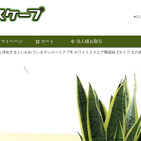
ロ
マイページ
カート
法人様お取引
検索
浄化するといわれているサンスベリア 7号 ホワイトスクエア陶器鉢 Zタイプ 土の