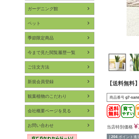
ガーデニング館
ペット
季節限定商品
今まで見た閲覧履歴一覧
ご注文方法
新規会員登録
【送料無料】
観葉植物のこだわり
商品番号
g7-san
会社概要ページを見る
¥
お問い合わせ
当店特別価格
[
204
ポイント進呈