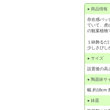
● 商品情報
存在感バッ
ていて、虎
の観葉植物
１鉢飾るだ
少しさびし
● サイズ
設置後の高さ
● 陶器鉢サ
幅 約18c
● 鉢皿