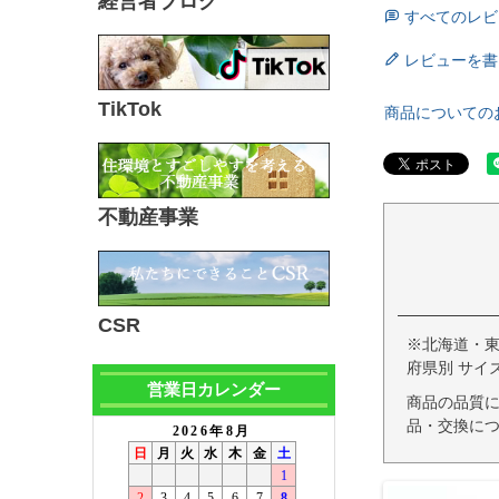
経営者ブログ
すべてのレビ
レビューを書
TikTok
商品についての
不動産事業
CSR
※北海道・
府県別 サイ
営業日カレンダー
商品の品質
品・交換につ