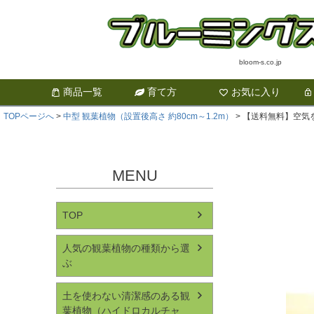
bloom-s.co.jp
商品一覧
育て方
お気に入り
TOPページへ
中型 観葉植物（設置後高さ 約80cm～1.2m）
【送料無料】空気を
MENU
TOP
人気の観葉植物の種類から選
ぶ
土を使わない清潔感のある観
葉植物（ハイドロカルチャ