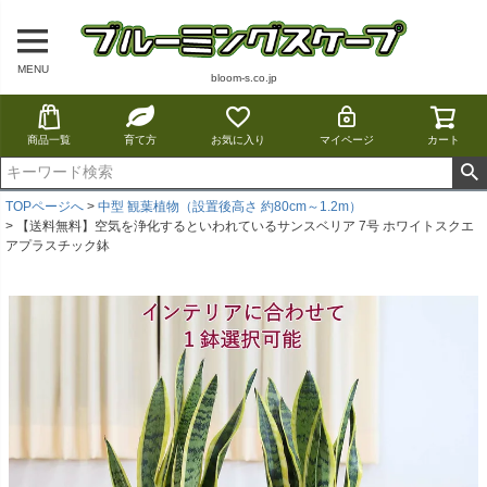
MENU
bloom-s.co.jp
商品一覧
育て方
お気に入り
マイページ
カート
TOPページへ
中型 観葉植物（設置後高さ 約80cm～1.2m）
【送料無料】空気を浄化するといわれているサンスベリア 7号 ホワイトスクエ
アプラスチック鉢