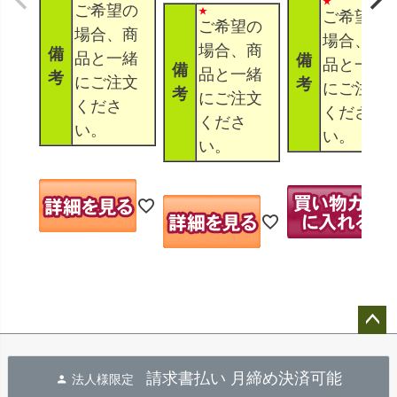
ご希望の
ご希望の
ご希望の
場合、商
場合、商
場合、商
備
品と一緒
備
品と一緒
備
品と一緒
考
にご注文
考
にご注文
考
にご注文
くださ
くださ
くださ
い。
い。
い。
ペー
ジト
請求書払い 月締め決済可能
法人様限定
ップ