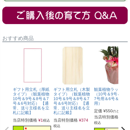
おすすめ商品
ギフト用立札（厚紙
ギフト用立札（木製
観葉植物ラッピン
タイプ）（観葉植物
タイプ）（観葉植物
（10号＆9号＆8号
10号＆9号＆8号＆7
10号＆9号＆8号＆7
7号用＆6号＆5号
号＆6号対応） 【通
号＆6号対応） 【通
用）
常、送り主様名を立
常、送り主様名を立
定価
¥
550
のところ
札に記載】
札に記載】
当店特別価格
¥
330
当店特別価格
¥
1
当店特別価格
¥
374
税込
税込
税込