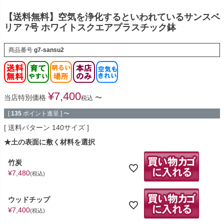
【送料無料】空気を浄化するといわれているサンスベ
リア 7号 ホワイトスクエアプラスチック鉢
商品番号
g7-sansu2
¥
7,400
当店特別価格
〜
税込
[
135
ポイント進呈 ]
〜
送料パターン
140サイズ
★土の表面に敷く材料を選択
竹炭
¥
7,480
税込
ウッドチップ
¥
7,400
税込