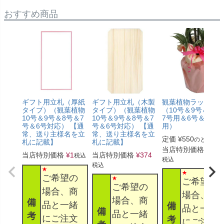
おすすめ商品
ギフト用立札（厚紙
ギフト用立札（木製
観葉植物ラッピン
タイプ）（観葉植物
タイプ）（観葉植物
（10号＆9号＆8号
10号＆9号＆8号＆7
10号＆9号＆8号＆7
7号用＆6号＆5号
号＆6号対応） 【通
号＆6号対応） 【通
用）
常、送り主様名を立
常、送り主様名を立
定価
¥
550
のところ
札に記載】
札に記載】
当店特別価格
¥
330
当店特別価格
¥
1
当店特別価格
¥
374
税込
税込
税込
ご希望の
ご希望の
ご希望の
場合、商
場合、商
場合、商
備
品と一緒
備
品と一緒
備
品と一緒
考
にご注文
考
にご注文