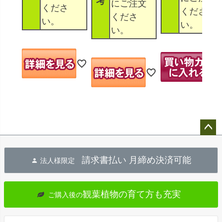
考
にご注文
くださ
くださ
くださ
い。
い。
い。
ペー
ジト
請求書払い 月締め決済可能
法人様限定
ップ
へ
観葉植物の育て方も充実
ご購入後の