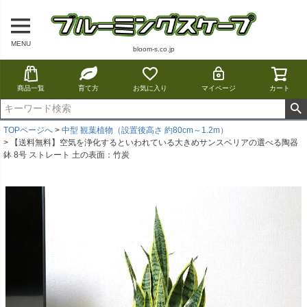
MENU
bloom-s.co.jp
商品一覧
育て方
お気に入り
マイページ
カート
TOPページへ
中型 観葉植物（設置後高さ 約80cm～1.2m）
【送料無料】空気を浄化するといわれている大きめサンスベリアの選べる陶器
鉢 8号 ストレート 土の表面：竹炭