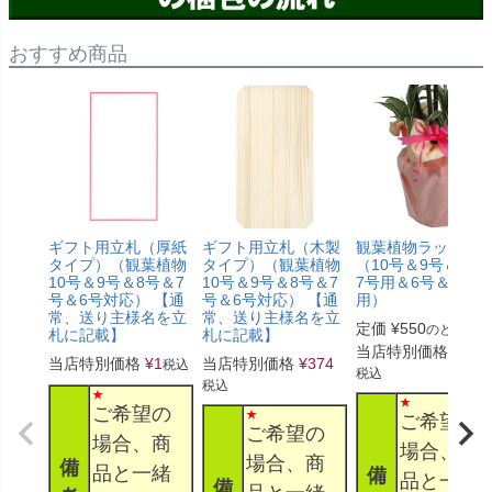
おすすめ商品
ギフト用立札（厚紙
ギフト用立札（木製
観葉植物ラッピン
タイプ）（観葉植物
タイプ）（観葉植物
（10号＆9号＆8号
10号＆9号＆8号＆7
10号＆9号＆8号＆7
7号用＆6号＆5号
号＆6号対応） 【通
号＆6号対応） 【通
用）
常、送り主様名を立
常、送り主様名を立
定価
¥
550
のところ
札に記載】
札に記載】
当店特別価格
¥
330
当店特別価格
¥
1
当店特別価格
¥
374
税込
税込
税込
ご希望の
ご希望の
ご希望の
場合、商
場合、商
場合、商
備
品と一緒
備
品と一緒
備