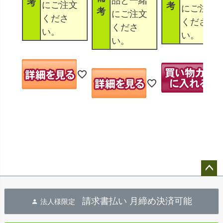
品と一緒
考
にご注文
考
にご注文
考
にご注文
くださ
くださ
くださ
い。
い。
い。
ペー
ジト
請求書払い 月締め決済可能
法人様限定
ップ
へ