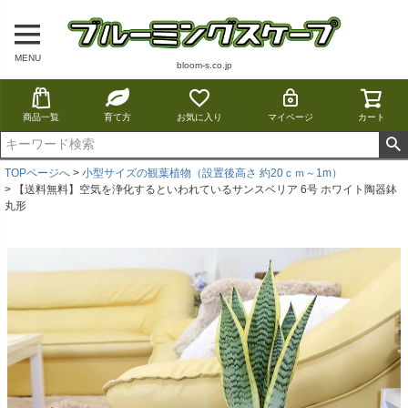
MENU
bloom-s.co.jp
商品一覧
育て方
お気に入り
マイページ
カート
TOPページへ
小型サイズの観葉植物（設置後高さ 約20ｃｍ～1m）
【送料無料】空気を浄化するといわれているサンスベリア 6号 ホワイト陶器鉢
丸形