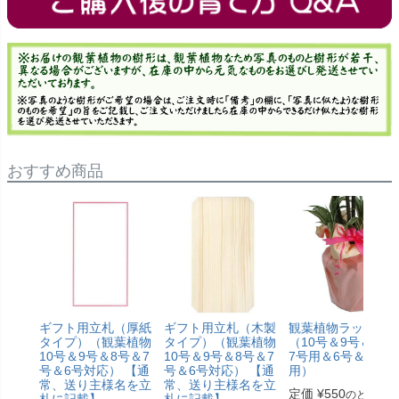
おすすめ商品
ギフト用立札（厚紙
ギフト用立札（木製
観葉植物ラッピン
タイプ）（観葉植物
タイプ）（観葉植物
（10号＆9号＆8号
10号＆9号＆8号＆7
10号＆9号＆8号＆7
7号用＆6号＆5号
号＆6号対応） 【通
号＆6号対応） 【通
用）
常、送り主様名を立
常、送り主様名を立
定価
¥
550
のところ
札に記載】