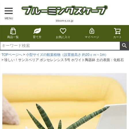
MENU
bloom-s.co.jp
商品一覧
育て方
お気に入り
マイページ
カート
TOPページへ
小型サイズの観葉植物（設置後高さ 約20ｃｍ～1m）
珍しい！サンスベリア ボンセレンシス 5号 ホワイト陶器鉢 土の表面：化粧石