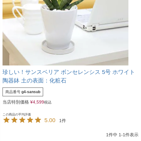
珍しい！サンスベリア ボンセレンシス 5号 ホワイト
陶器鉢 土の表面：化粧石
商品番号
g4-sansub
当店特別価格
¥
4,599
税込
5.00
1
1
件中
1
-
1
件表示