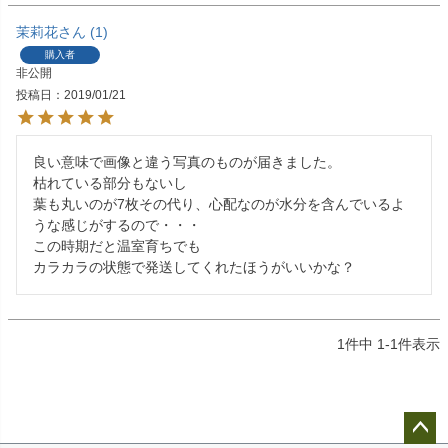
茉莉花
1
購入者
非公開
投稿日
2019/01/21
良い意味で画像と違う写真のものが届きました。

枯れている部分もないし

葉も丸いのが7枚その代り、心配なのが水分を含んでいるよ
うな感じがするので・・・

この時期だと温室育ちでも

カラカラの状態で発送してくれたほうがいいかな？
1
件中
1
-
1
件表示