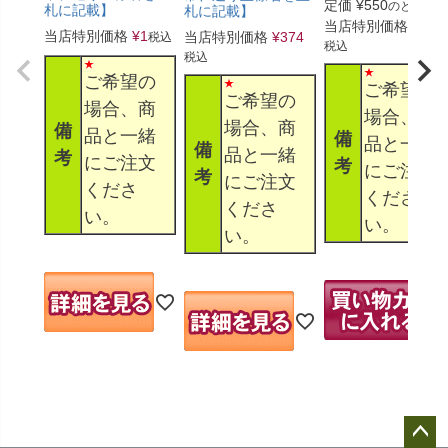
定価
¥
550
のところ
札に記載】
札に記載】
当店特別価格
¥
330
当店特別価格
¥
1
当店特別価格
¥
374
税込
税込
税込
ご希望の
ご希望の
ご希望の
場合、商
場合、商
場合、商
備
品と一緒
備
品と一緒
備
品と一緒
考
にご注文
考
にご注文
考
にご注文
くださ
くださ
くださ
い。
い。
い。