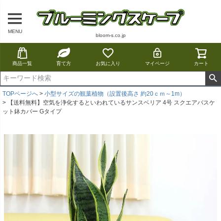
MENU
bloom-s.co.jp
商品一覧
育て方
お気に入り
マイページ
カート
TOPページへ
小型サイズの観葉植物（設置後高さ 約20ｃｍ～1m）
【送料無料】空気を浄化するといわれているサンスベリア 4号 スクエアバスケ
ット鉢カバー Gタイプ