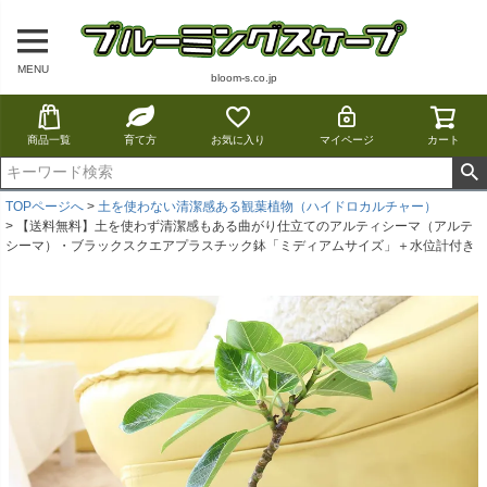
MENU
bloom-s.co.jp
商品一覧
育て方
お気に入り
マイページ
カート
TOPページへ
土を使わない清潔感ある観葉植物（ハイドロカルチャー）
【送料無料】土を使わず清潔感もある曲がり仕立てのアルティシーマ（アルテ
シーマ）・ブラックスクエアプラスチック鉢「ミディアムサイズ」＋水位計付き