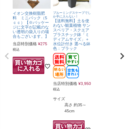
イオン交換樹脂肥
ブルーミングスケープでし
か手に入らない！
料 ミニパック（5
【送料無料】土を使
ｃｃ）【※パッケー
わない観葉植物 サン
ジに文字が記載のな
スベリア・スクエア
い透明の袋入りの場
プラスチック鉢「ミ
合もございます。】
ディアムサイズ」＋
当店特別価格
¥
275
水位計付き 選べる鉢
色：ブラック
税込
当店特別価格
¥
3,950
税込
サイズ
高さ 約35～
45cm