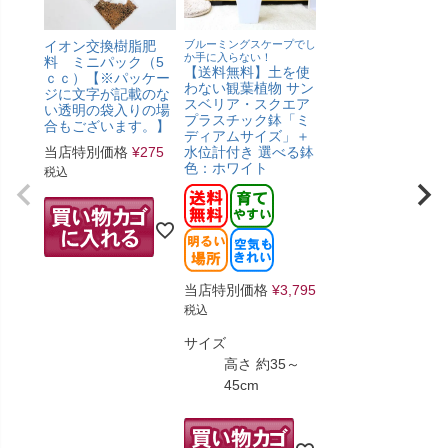
イオン交換樹脂肥
ブルーミングスケープでし
か手に入らない！
料 ミニパック（5
【送料無料】土を使
ｃｃ）【※パッケー
わない観葉植物 サン
ジに文字が記載のな
スベリア・スクエア
い透明の袋入りの場
プラスチック鉢「ミ
合もございます。】
ディアムサイズ」＋
当店特別価格
¥
275
水位計付き 選べる鉢
色：ホワイト
税込
当店特別価格
¥
3,795
税込
サイズ
高さ 約35～
45cm