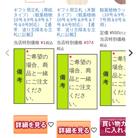
ギフト用立札（厚紙
ギフト用立札（木製
観葉植物ラッピン
タイプ）（観葉植物
タイプ）（観葉植物
（10号＆9号＆8号
10号＆9号＆8号＆7
10号＆9号＆8号＆7
7号用＆6号＆5号
号＆6号対応） 【通
号＆6号対応） 【通
用）
常、送り主様名を立
常、送り主様名を立
定価
¥
550
のところ
札に記載】
札に記載】
当店特別価格
¥
330
当店特別価格
¥
1
当店特別価格
¥
374
税込
税込
税込
ご希望の
ご希望の
ご希望の
場合、商
場合、商
場合、商
備
品と一緒
備
品と一緒
備
品と一緒
考
にご注文
考
にご注文
考
にご注文
くださ
くださ
くださ
い。
い。
い。