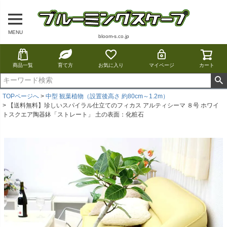
MENU
bloom-s.co.jp
商品一覧
育て方
お気に入り
マイページ
カート
TOPページへ
中型 観葉植物（設置後高さ 約80cm～1.2m）
【送料無料】珍しいスパイラル仕立てのフィカス アルティシーマ ８号 ホワイ
トスクエア陶器鉢「ストレート」 土の表面：化粧石