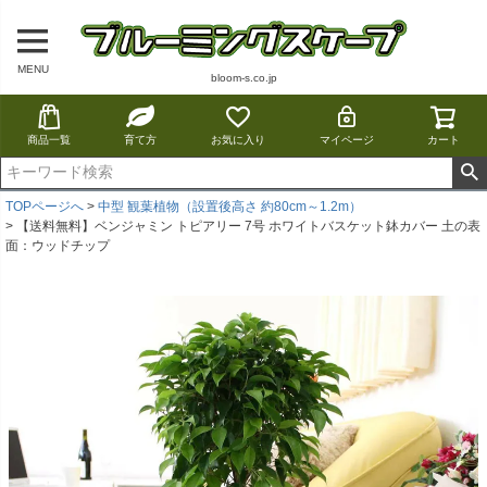
MENU
bloom-s.co.jp
商品一覧
育て方
お気に入り
マイページ
カート
TOPページへ
中型 観葉植物（設置後高さ 約80cm～1.2m）
【送料無料】ベンジャミン トピアリー 7号 ホワイトバスケット鉢カバー 土の表
面：ウッドチップ