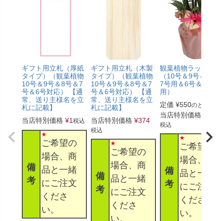
ギフト用立札（厚紙
ギフト用立札（木製
観葉植物ラッピン
タイプ）（観葉植物
タイプ）（観葉植物
（10号＆9号＆8号
10号＆9号＆8号＆7
10号＆9号＆8号＆7
7号用＆6号＆5号
号＆6号対応） 【通
号＆6号対応） 【通
用）
常、送り主様名を立
常、送り主様名を立
定価
¥
550
のところ
札に記載】
札に記載】
当店特別価格
¥
330
当店特別価格
¥
1
当店特別価格
¥
374
税込
税込
税込
ご希望の
ご希望の
ご希望の
場合、商
場合、商
場合、商
備
品と一緒
備
品と一緒
備
品と一緒
考
にご注文
考
にご注文
考
にご注文
くださ
くださ
くださ
い。
い。
い。