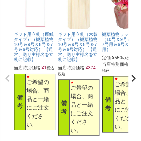
ギフト用立札（厚紙
ギフト用立札（木製
観葉植物ラッピン
タイプ）（観葉植物
タイプ）（観葉植物
（10号＆9号＆8号
10号＆9号＆8号＆7
10号＆9号＆8号＆7
7号用＆6号＆5号
号＆6号対応） 【通
号＆6号対応） 【通
用）
常、送り主様名を立
常、送り主様名を立
定価
¥
550
のところ
札に記載】
札に記載】
当店特別価格
¥
330
当店特別価格
¥
1
当店特別価格
¥
374
税込
税込
税込
ご希望の
ご希望の
ご希望の
場合、商
場合、商
場合、商
備
品と一緒
備
品と一緒
備
品と一緒
考
にご注文
考
にご注文
考
にご注文
くださ
くださ
くださ
い。
い。
い。