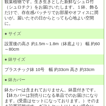
観葉植物です。生き生きとした新鮮なシュロ竹
（シュロチク）をお届けいたします。１鉢、飾る
だけで、存在感バッチリでお部屋やオフィスに潤
いが。届いたその日からとっても心地よい空間
に。
● サイズ
設置後の高さ 約1.5m～1.8m（鉢底より） 幅 約60
～80cm
● 鉢サイズ
プラスチック鉢 10号 幅 約33cm 高さ 約33cm
● 鉢カバー
鉢カバーは含まれておりません。鉢皿付きです。
【鉢カバーは別売りになる単品でのお届けになり
ます。(受皿はセットになっております。）そのま