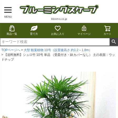
MENU
bloom-s.co.jp
商品一覧
育て方
お気に入り
マイページ
カート
TOPページへ
大型 観葉植物 10号（設置後高さ 約1.2～1.8m）
【送料無料】シュロ竹 10号 単品 （受皿付き・鉢カバーなし） 土の表面：ウッ
ドチップ