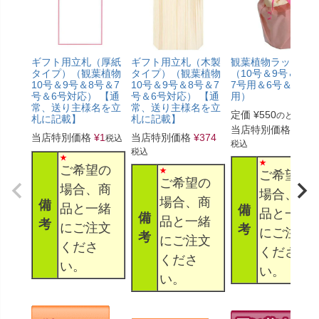
ギフト用立札（厚紙
ギフト用立札（木製
観葉植物ラッピン
タイプ）（観葉植物
タイプ）（観葉植物
（10号＆9号＆8号
10号＆9号＆8号＆7
10号＆9号＆8号＆7
7号用＆6号＆5号
号＆6号対応） 【通
号＆6号対応） 【通
用）
常、送り主様名を立
常、送り主様名を立
定価
¥
550
のところ
札に記載】
札に記載】
当店特別価格
¥
330
当店特別価格
¥
1
当店特別価格
¥
374
税込
税込
税込
ご希望の
ご希望の
ご希望の
場合、商
場合、商
場合、商
備
品と一緒
備
品と一緒
備
品と一緒
考
にご注文
考
にご注文
考
にご注文
くださ
くださ
くださ
い。
い。
い。