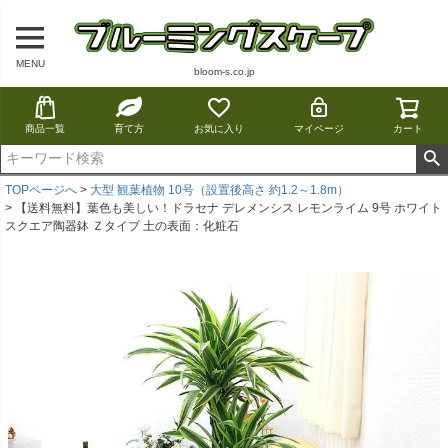
MENU
bloom-s.co.jp
商品一覧
育て方
お気に入り
マイページ
カート
TOPページへ
大型 観葉植物 10号（設置後高さ 約1.2～1.8m）
【送料無料】葉色も美しい！ドラセナ デレメンシス レモンライム 9号 ホワイト
スクエア陶器鉢 Ｚタイプ 土の表面：化粧石