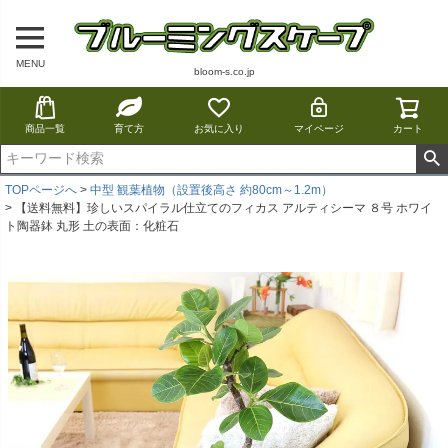
MENU
bloom-s.co.jp
商品一覧
育て方
お気に入り
マイページ
カート
TOPページへ
中型 観葉植物（設置後高さ 約80cm～1.2m）
【送料無料】珍しいスパイラル仕立てのフィカス アルティシーマ ８号 ホワイ
ト陶器鉢 丸形 土の表面：化粧石