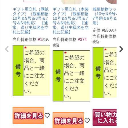
ギフト用立札（厚紙
ギフト用立札（木製
観葉植物ラッピン
タイプ）（観葉植物
タイプ）（観葉植物
（10号＆9号＆8号
10号＆9号＆8号＆7
10号＆9号＆8号＆7
7号用＆6号＆5号
号＆6号対応） 【通
号＆6号対応） 【通
用）
常、送り主様名を立
常、送り主様名を立
定価
¥
550
のところ
札に記載】
札に記載】
当店特別価格
¥
330
当店特別価格
¥
1
当店特別価格
¥
374
税込
税込
税込
ご希望の
ご希望の
ご希望の
場合、商
場合、商
場合、商
備
品と一緒
備
品と一緒
備
品と一緒
考
にご注文
考
にご注文
考
にご注文
くださ
くださ
くださ
い。
い。
い。