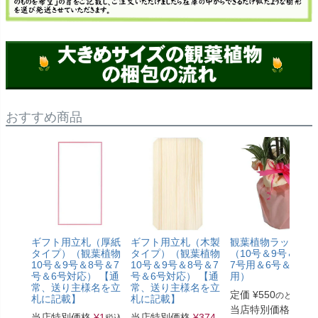
おすすめ商品
ギフト用立札（厚紙
ギフト用立札（木製
観葉植物ラッピン
タイプ）（観葉植物
タイプ）（観葉植物
（10号＆9号＆8号
10号＆9号＆8号＆7
10号＆9号＆8号＆7
7号用＆6号＆5号
号＆6号対応） 【通
号＆6号対応） 【通
用）
常、送り主様名を立
常、送り主様名を立
定価
¥
550
のところ
札に記載】
札に記載】
当店特別価格
¥
330
当店特別価格
¥
1
当店特別価格
¥
374
税込