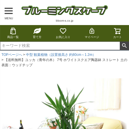
MENU
bloom-s.co.jp
商品一覧
育て方
お気に入り
マイページ
カート
TOPページへ
中型 観葉植物（設置後高さ 約80cm～1.2m）
【送料無料】ユッカ（青年の木） 7号 ホワイトスクエア陶器鉢 ストレート 土の
表面：ウッドチップ