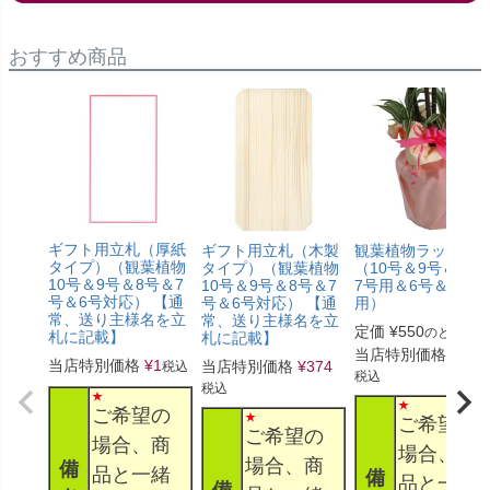
おすすめ商品
ギフト用立札（厚紙
ギフト用立札（木製
観葉植物ラッピン
タイプ）（観葉植物
タイプ）（観葉植物
（10号＆9号＆8号
10号＆9号＆8号＆7
10号＆9号＆8号＆7
7号用＆6号＆5号
号＆6号対応） 【通
号＆6号対応） 【通
用）
常、送り主様名を立
常、送り主様名を立
定価
¥
550
のところ
札に記載】
札に記載】
当店特別価格
¥
330
当店特別価格
¥
1
当店特別価格
¥
374
税込
税込
税込
ご希望の
ご希望の
ご希望の
場合、商
場合、商
場合、商
備
品と一緒
備
品と一緒
備