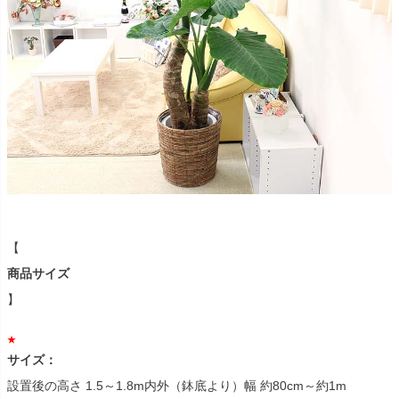
【
商品サイズ
】
サイズ：
設置後の高さ 1.5～1.8m内外（鉢底より）幅 約80cm～約1m