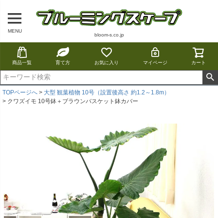
MENU
bloom-s.co.jp
商品一覧
育て方
お気に入り
マイページ
カート
TOPページへ
大型 観葉植物 10号（設置後高さ 約1.2～1.8m）
クワズイモ 10号鉢＋ブラウンバスケット鉢カバー