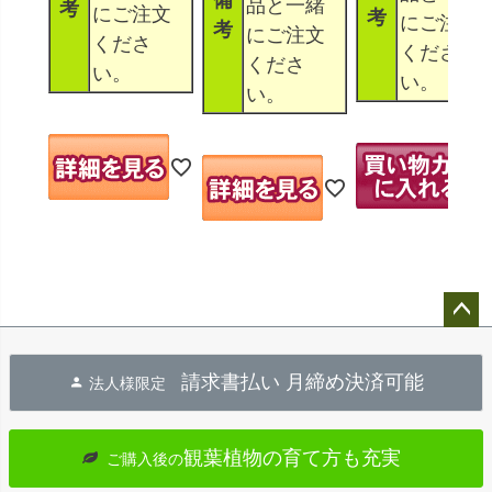
品と一緒
考
にご注文
考
にご注文
考
にご注文
くださ
くださ
くださ
い。
い。
い。
ペー
ジト
請求書払い 月締め決済可能
法人様限定
ップ
へ
観葉植物の育て方も充実
ご購入後の