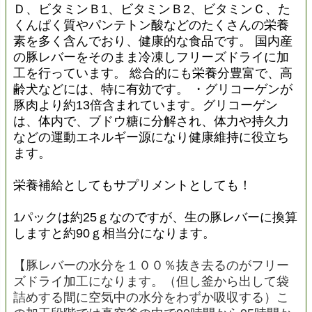
Ｄ、ビタミンＢ1、ビタミンＢ2、ビタミンＣ、た
くんぱく質やパンテトン酸などのたくさんの栄養
素を多く含んでおり、健康的な食品です。 国内産
の豚レバーをそのまま冷凍しフリーズドライに加
工を行っています。 総合的にも栄養分豊富で、高
齢犬などには、特に有効です。 ・グリコーゲンが
豚肉より約13倍含まれています。グリコーゲン
は、体内で、ブドウ糖に分解され、体力や持久力
などの運動エネルギー源になり健康維持に役立ち
ます。
栄養補給としてもサプリメントとしても！
1パックは約25ｇなのですが、生の豚レバーに換算
しますと約90ｇ相当分になります。
【豚レバーの水分を１００％抜き去るのがフリー
ズドライ加工になります。（但し釜から出して袋
詰めする間に空気中の水分をわずか吸収する）こ