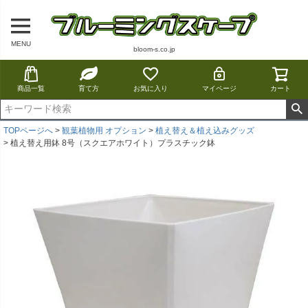
MENU
bloom-s.co.jp
商品一覧
育て方
お気に入り
マイページ
カート
TOPページへ
観葉植物用 オプション
植え替え＆植え込みグッズ
植え替え用鉢 8号（スクエアホワイト）プラスチック鉢