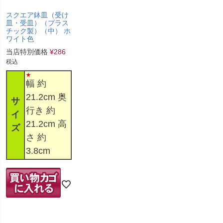
スクエア鉢皿（受け
皿・受皿）（プラス
チック製）（中） ホ
ワイト色
当店特別価格
¥
286
税込
幅 約
21.2cm 奥
サ
行き 約
イ
21.2cm 高
ズ
さ 約
3.8cm