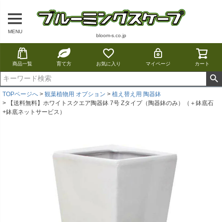
MENU
bloom-s.co.jp
商品一覧
育て方
お気に入り
マイページ
カート
TOPページへ
観葉植物用 オプション
植え替え用 陶器鉢
【送料無料】ホワイトスクエア陶器鉢 7号 Zタイプ（陶器鉢のみ）（＋鉢底石
+鉢底ネットサービス）