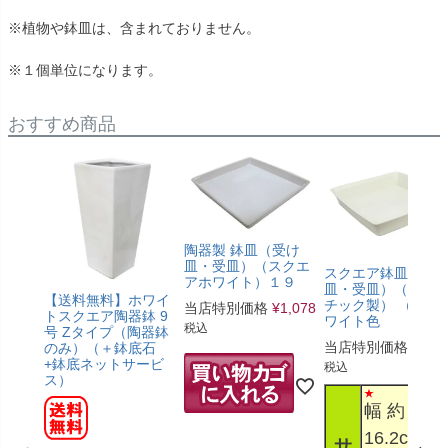
※植物や鉢皿は、含まれておりません。
※１個単位になります。
おすすめ商品
陶器製 鉢皿（受け
皿・受皿）（スクエ
スクエア鉢皿（受
アホワイト）１９
皿・受皿）（プラ
【送料無料】ホワイ
チック製） （小）
当店特別価格
¥
1,078
トスクエア陶器鉢 9
ワイト色
税込
号 Zタイプ（陶器鉢
当店特別価格
¥
187
のみ）（＋鉢底石
+鉢底ネットサービ
税込
ス）
幅 約
16.2cm 奥
サ