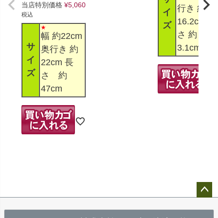
当店特別価格
¥
5,060
行き 約
イ
税込
16.2cm 高
ズ
さ 約
幅 約22cm
サ
3.1cm
奥行き 約
イ
22cm 長
ズ
さ 約
47cm
ペー
ジト