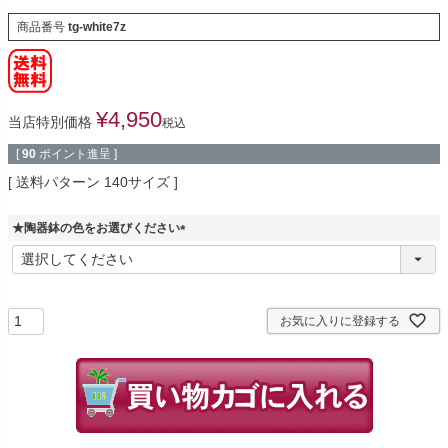
商品番号
tg-white7z
¥
4,950
当店特別価格
税込
[
90
ポイント進呈 ]
送料パターン
140サイズ
★陶器鉢の色をお選びください
(
必
須
)
お気に入りに登録する