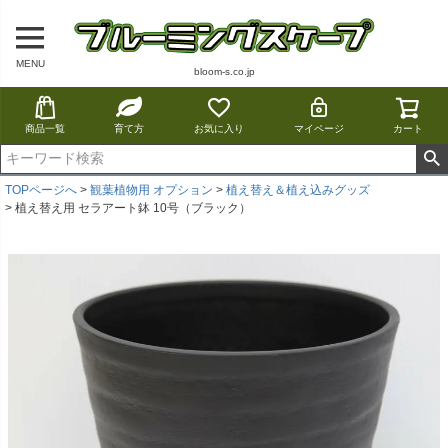
MENU
bloom-s.co.jp
商品一覧
育て方
お気に入り
マイページ
カート
TOPページへ
観葉植物用 オプション
植え替え＆植え込みグッズ
植え替え用 セラアート鉢 10号（ブラック）