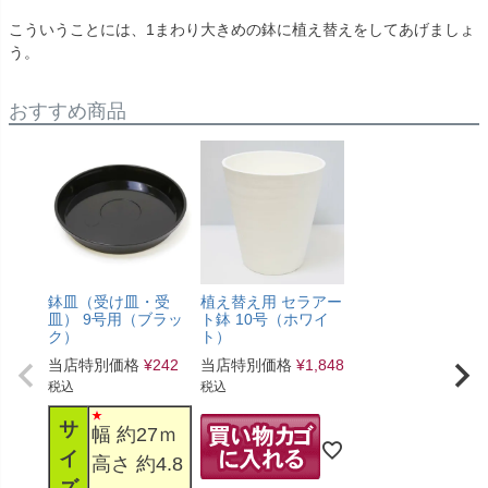
こういうことには、1まわり大きめの鉢に植え替えをしてあげましょ
う。
おすすめ商品
鉢皿（受け皿・受
植え替え用 セラアー
皿） 9号用（ブラッ
ト鉢 10号（ホワイ
ク）
ト）
当店特別価格
¥
242
当店特別価格
¥
1,848
税込
税込
サ
幅 約27ｍ
イ
高さ 約4.8