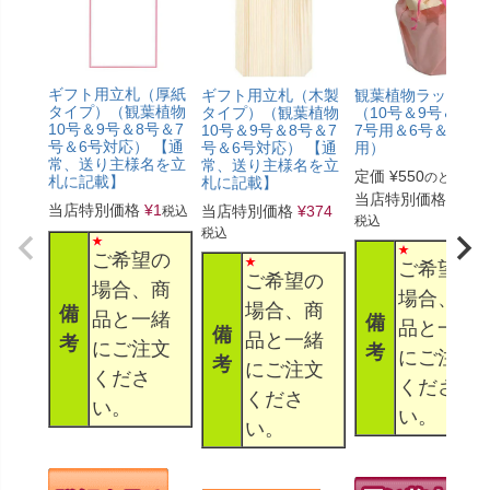
ギフト用立札（厚紙
ギフト用立札（木製
観葉植物ラッピン
タイプ）（観葉植物
タイプ）（観葉植物
（10号＆9号＆8号
10号＆9号＆8号＆7
10号＆9号＆8号＆7
7号用＆6号＆5号
号＆6号対応） 【通
号＆6号対応） 【通
用）
常、送り主様名を立
常、送り主様名を立
定価
¥
550
のところ
札に記載】
札に記載】
当店特別価格
¥
330
当店特別価格
¥
1
当店特別価格
¥
374
税込
税込
税込
ご希望の
ご希望の
ご希望の
場合、商
場合、商
場合、商
備
品と一緒
備
品と一緒
備
品と一緒
考
にご注文
考
にご注文
考
にご注文
くださ
くださ
くださ
い。
い。
い。