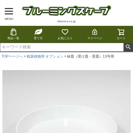
MENU
bloom-s.co.jp
商品一覧
育て方
お気に入り
マイページ
カート
TOPページへ
観葉植物用 オプション
鉢皿（受け皿・受皿）13号用