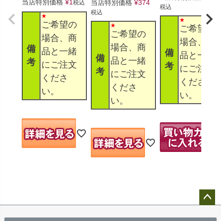
当店特別価格
¥
1
当店特別価格
¥
374
税込
税込
税込
ご希望の
ご希望の
ご希望の
場合、商
場合、商
場合、商
備
品と一緒
備
品と一緒
備
品と一緒
考
にご注文
考
にご注文
考
にご注文
くださ
くださ
くださ
い。
い。
い。
ペー
ジト