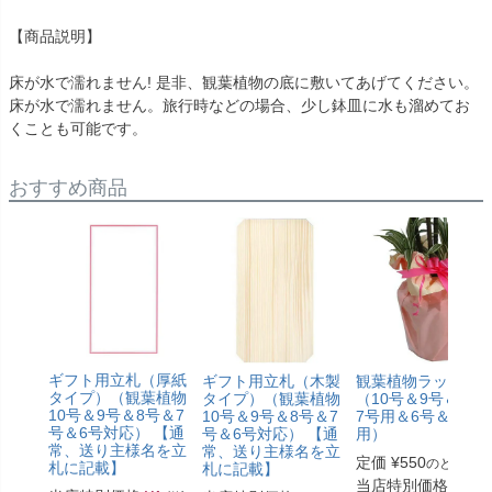
【商品説明】
床が水で濡れません! 是非、観葉植物の底に敷いてあげてください。
床が水で濡れません。旅行時などの場合、少し鉢皿に水も溜めてお
くことも可能です。
おすすめ商品
ギフト用立札（厚紙
ギフト用立札（木製
観葉植物ラッピン
タイプ）（観葉植物
タイプ）（観葉植物
（10号＆9号＆8号
10号＆9号＆8号＆7
10号＆9号＆8号＆7
7号用＆6号＆5号
号＆6号対応） 【通
号＆6号対応） 【通
用）
常、送り主様名を立
常、送り主様名を立
定価
¥
550
のところ
札に記載】
札に記載】
当店特別価格
¥
330