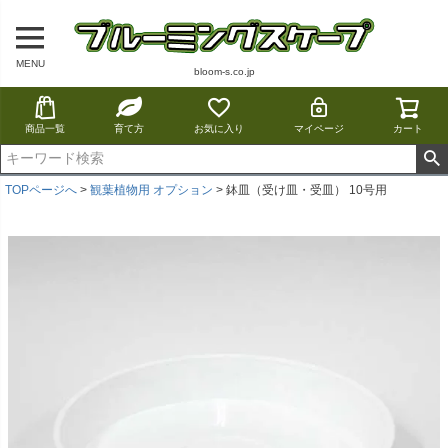
MENU
bloom-s.co.jp
商品一覧
育て方
お気に入り
マイページ
カート
TOPページへ
観葉植物用 オプション
鉢皿（受け皿・受皿） 10号用