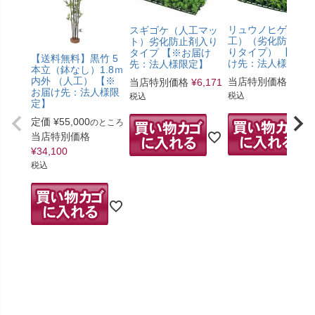
リュウノヒゲ（人
スギゴケ（人工マッ
工）（劣化防止剤
ト）劣化防止剤入り
りタイプ） 【※お
タイプ 【※お届け
【送料無料】黒竹 5
け先：法人様限定
先：法人様限定】
本立（鉢なし）1.8ｍ
内外 （人工） 【※
当店特別価格
¥
6,8
当店特別価格
¥
6,171
お届け先：法人様限
税込
税込
定】
定価
¥
55,000
のところ
当店特別価格
¥
34,100
税込