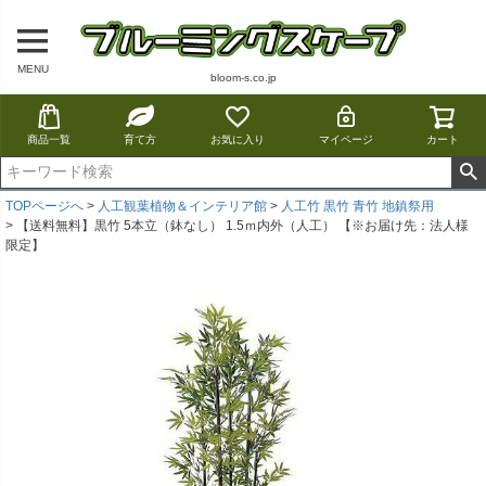
MENU
bloom-s.co.jp
商品一覧
育て方
お気に入り
マイページ
カート
TOPページへ
人工観葉植物＆インテリア館
人工竹 黒竹 青竹 地鎮祭用
【送料無料】黒竹 5本立（鉢なし） 1.5ｍ内外（人工） 【※お届け先：法人様
限定】