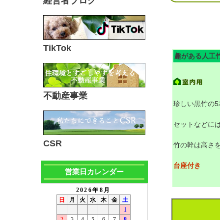
経営者ブログ
TikTok
趣がある人工
不動産事業
珍しい黒竹の5
セットなどに
CSR
竹の幹は高さ
台座付き
営業日カレンダー