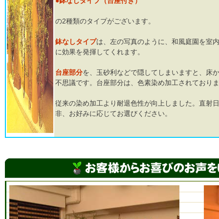
●鉢なしタイプ（台座付き）
の2種類のタイプがございます。
鉢なしタイプ
は、左の写真のように、和風庭園を室
に効果を発揮してくれます。
台座部分
を、玉砂利などで隠してしまいますと、床
不思議です。台座部分は、色素染め加工されており
従来の染め加工より耐退色性が向上しました。直射日
非、お好みに応じてお選びください。