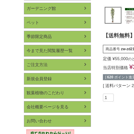
ガーデニング館
ペット
【送料無料】
季節限定商品
商品番号
zw-zd2
今まで見た閲覧履歴一覧
定価
¥
55,000
の
ご注文方法
¥
当店特別価格
[
620
ポイント進呈
新規会員登録
送料パターン
観葉植物のこだわり
会社概要ページを見る
お問い合わせ