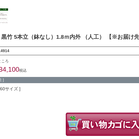
黒竹 5本立（鉢なし）1.8ｍ内外 （人工） 【※お届け
14914
ところ
34,100
税込
 ]
260サイズ