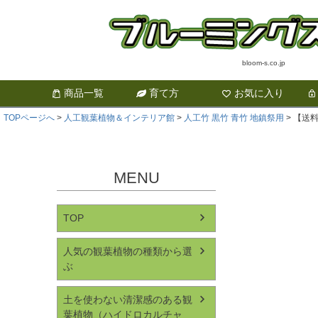
bloom-s.co.jp
商品一覧
育て方
お気に入り
TOPページへ
人工観葉植物＆インテリア館
人工竹 黒竹 青竹 地鎮祭用
【送料
MENU
TOP
人気の観葉植物の種類から選
ぶ
土を使わない清潔感のある観
葉植物（ハイドロカルチャ