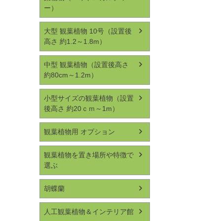
ー）
大型 観葉植物 10号（設置後
高さ 約1.2～1.8m）
中型 観葉植物（設置後高さ
約80cm～1.2m）
小型サイズの観葉植物（設置
後高さ 約20ｃｍ～1m）
観葉植物用 オプション
観葉植物を置き場所や特徴で
選ぶ
胡蝶蘭
人工観葉植物＆インテリア館