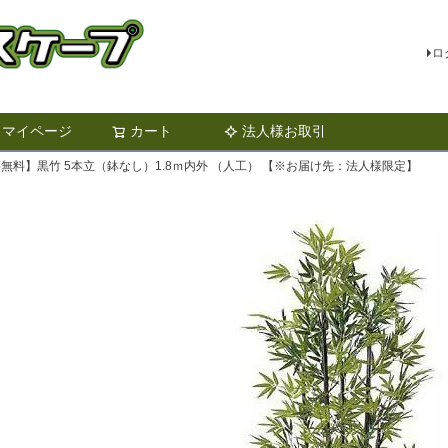
ロ
マイページ
カート
法人様お取引
検索
無料】黒竹 5本立（鉢なし）1.8ｍ内外 （人工） 【※お届け先：法人様限定】