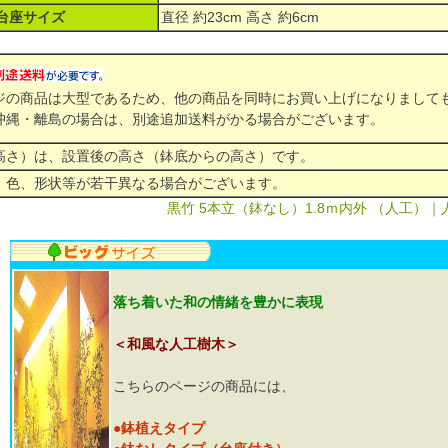
台座サイズ
直径 約23cm 高さ 約6cm
ジの商品は大型であるため、他の商品を同時にお買い上げになりまして
沖縄・離島の場合は、別途追加送料がかる場合がございます。
高さ）は、設置後の高さ（鉢底からの高さ）です。
、色、形状等が若干異なる場合がございます。
黒竹 5本立（鉢なし）1.8ｍ内外 （人工）
落ち着いた和の情緒を豊かに表現
＜和風な人工樹木＞
こちらのページの商品には、
●鉢植えタイプ