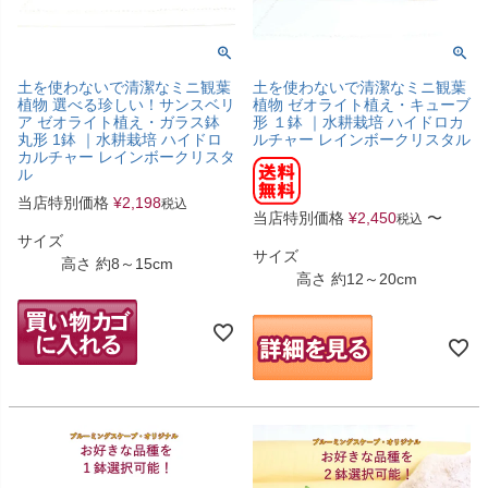
土を使わないで清潔なミニ観葉
土を使わないで清潔なミニ観葉
植物 選べる珍しい！サンスベリ
植物 ゼオライト植え・キューブ
ア ゼオライト植え・ガラス鉢
形 １鉢 ｜水耕栽培 ハイドロカ
丸形 1鉢 ｜水耕栽培 ハイドロ
ルチャー レインボークリスタル
カルチャー レインボークリスタ
ル
当店特別価格
¥
2,198
税込
当店特別価格
¥
2,450
〜
税込
サイズ
サイズ
高さ 約8～15cm
高さ 約12～20cm