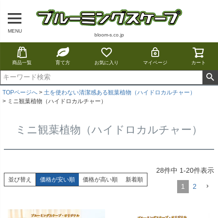
MENU
bloom-s.co.jp
商品一覧
育て方
お気に入り
マイページ
カート
TOPページへ
土を使わない清潔感ある観葉植物（ハイドロカルチャー）
ミニ観葉植物（ハイドロカルチャー）
ミニ観葉植物（ハイドロカルチャー）
28
件中
1
-
20
件表示
並び替え
価格が安い順
価格が高い順
新着順
1
2