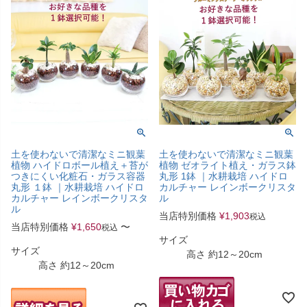
土を使わないで清潔なミニ観葉
土を使わないで清潔なミニ観葉
植物 ハイドロボール植え＋苔が
植物 ゼオライト植え・ガラス鉢
つきにくい化粧石・ガラス容器
丸形 1鉢 ｜水耕栽培 ハイドロ
丸形 １鉢 ｜水耕栽培 ハイドロ
カルチャー レインボークリスタ
カルチャー レインボークリスタ
ル
ル
当店特別価格
¥
1,903
税込
当店特別価格
¥
1,650
〜
税込
サイズ
サイズ
高さ 約12～20cm
高さ 約12～20cm