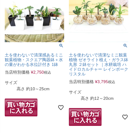
土を使わないで清潔感あるミニ
土を使わないで清潔なミニ観葉
観葉植物・スクエア陶器鉢＋水
植物 ゼオライト植え・ガラス鉢
の量がわかる水位計付き 1鉢
丸形 ２鉢セット ｜水耕栽培 ハ
イドロカルチャー レインボーク
当店特別価格
¥
2,750
税込
リスタル
当店特別価格
¥
3,795
税込
サイズ
高さ 約10～25cm
サイズ
高さ 約12～20cm