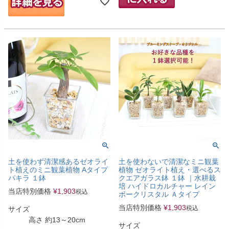
土を使わず清潔感あるゼオライ
土を使わないで清潔なミニ観葉
ト植えのミニ観葉植物 Aタイプ
植物 ゼオライト植え・選べるス
パキラ １鉢
クエアガラス鉢 １鉢 ｜水耕栽
培 ハイドロカルチャー レイン
当店特別価格
¥
1,903
税込
ボークリスタル Ａタイプ
当店特別価格
¥
1,903
税込
サイズ
高さ 約13～20cm
サイズ