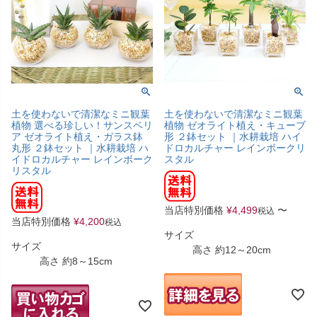
土を使わないで清潔なミニ観葉
土を使わないで清潔なミニ観葉
植物 選べる珍しい！サンスベリ
植物 ゼオライト植え・キューブ
ア ゼオライト植え・ガラス鉢
形 ２鉢セット ｜水耕栽培 ハイ
丸形 ２鉢セット ｜水耕栽培 ハ
ドロカルチャー レインボークリ
イドロカルチャー レインボーク
スタル
リスタル
当店特別価格
¥
4,499
〜
税込
当店特別価格
¥
4,200
税込
サイズ
サイズ
高さ 約12～20cm
高さ 約8～15cm