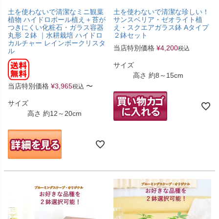
土を使わないで清潔なミニ観葉
土を使わないで清潔な珍しい！
植物 ハイドロボール植え＋苔が
サンスベリア・ゼオライト植
つきにくい化粧石・ガラス容器
え・スクエアガラス鉢 Aタイプ
丸形 ２鉢 ｜水耕栽培 ハイドロ
２鉢セット
カルチャー レインボークリスタ
当店特別価格
¥
4,200
税込
ル
サイズ
高さ 約8～15cm
当店特別価格
¥
3,965
〜
税込
サイズ
高さ 約12～20cm