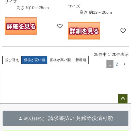
サイズ
サイズ
高さ 約10～25cm
高さ 約12～20cm
28
件中
1
-
20
件表示
並び替え
価格が安い順
価格が高い順
新着順
1
2
ペー
ジト
請求書払い 月締め決済可能
法人様限定
ップ
へ