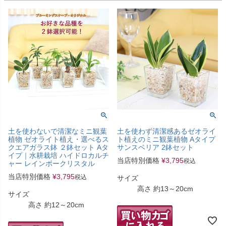
土を使わないで清潔なミニ観葉
土を使わず清潔感あるゼオライ
植物 ゼオライト植え・選べるス
ト植えのミニ観葉植物 Aタイプ
クエアガラス鉢 ２鉢セット Aタ
サンスベリア 2鉢セット
イプ｜水耕栽培 ハイドロカルチ
当店特別価格
¥
3,795
税込
ャー レインボークリスタル
当店特別価格
¥
3,795
税込
サイズ
高さ 約13～20cm
サイズ
高さ 約12～20cm