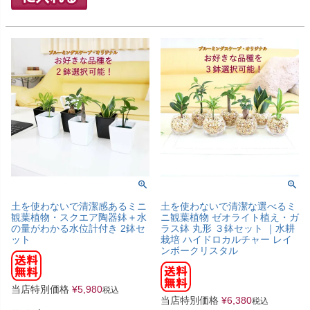
土を使わないで清潔感あるミニ
土を使わないで清潔な選べるミ
観葉植物・スクエア陶器鉢＋水
ニ観葉植物 ゼオライト植え・ガ
の量がわかる水位計付き 2鉢セ
ラス鉢 丸形 ３鉢セット ｜水耕
ット
栽培 ハイドロカルチャー レイ
ンボークリスタル
当店特別価格
¥
5,980
税込
当店特別価格
¥
6,380
税込