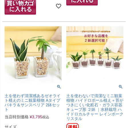
土を使わず清潔感あるゼオライ
土を使わないで清潔なミニ観葉
ト植えのミニ観葉植物 Aタイプ
植物 ハイドロボール植え＋苔が
パキラ＆サンスベリア 2鉢セッ
つきにくい化粧石・ガラス容器
ト
キューブ形 ２鉢 ｜水耕栽培 ハ
イドロカルチャー レインボーク
当店特別価格
¥
3,795
税込
リスタル
サイズ