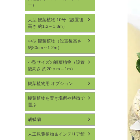
ー）
大型 観葉植物 10号（設置後
高さ 約1.2～1.8m）
中型 観葉植物（設置後高さ
約80cm～1.2m）
小型サイズの観葉植物（設置
後高さ 約20ｃｍ～1m）
観葉植物用 オプション
観葉植物を置き場所や特徴で
選ぶ
胡蝶蘭
人工観葉植物＆インテリア館