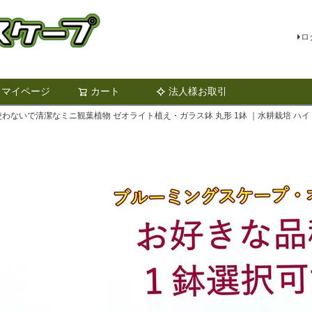
ロ
マイページ
カート
法人様お取引
検索
使わないで清潔なミニ観葉植物 ゼオライト植え・ガラス鉢 丸形 1鉢 ｜水耕栽培 ハ