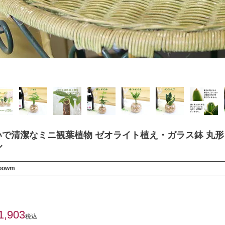
で清潔なミニ観葉植物 ゼオライト植え・ガラス鉢 丸形 
ル
nbowm
1,903
税込