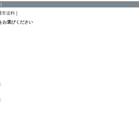
]
通常送料
をお選びください
木
木