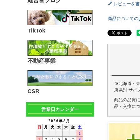
経営者ブログ
レビューを書
商品についての
TikTok
不動産事業
※北海道・
府県別 サイ
CSR
商品の品質
品・交換につ
営業日カレンダー