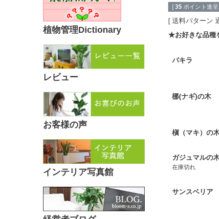
[
35
ポイント進呈 
送料パターン
植物管理Dictionary
★お好きな品種
パキラ
レビュー
梛(ナギ)の木
お客様の声
槇（マキ）の
ガジュマルの
在庫切れ
インテリア写真館
サンスベリア