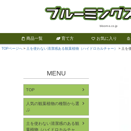
bloom-s.co.jp
商品一覧
育て方
お気に入り
TOPページへ
土を使わない清潔感ある観葉植物（ハイドロカルチャー）
土を
MENU
TOP
人気の観葉植物の種類から選
ぶ
土を使わない清潔感のある観
葉植物（ハイドロカルチャ