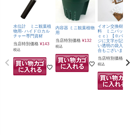
水位計 ミニ観葉植
イオン交換樹脂肥
内容器 ミニ観葉植物
物用- ハイドロカル
料 ミニパック（5
用
チャー専門資材
ｃｃ）【※パッケ
当店特別価格
¥
132
ジに文字が記載の
当店特別価格
¥
143
い透明の袋入りの
税込
税込
合もございます。
当店特別価格
¥
275
税込