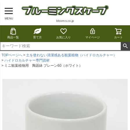
MENU
bloom-s.co.jp
商品一覧
育て方
お気に入り
マイページ
カート
TOPページへ
土を使わない清潔感ある観葉植物（ハイドロカルチャー）
ハイドロカルチャー専門資材
ミニ観葉植物用 陶器鉢 プレーン60（ホワイト）