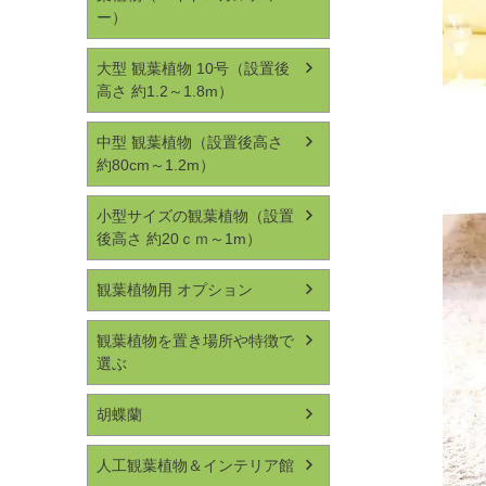
ー）
大型 観葉植物 10号（設置後
高さ 約1.2～1.8m）
中型 観葉植物（設置後高さ
約80cm～1.2m）
小型サイズの観葉植物（設置
後高さ 約20ｃｍ～1m）
観葉植物用 オプション
観葉植物を置き場所や特徴で
選ぶ
胡蝶蘭
人工観葉植物＆インテリア館