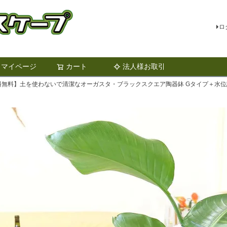
ロ
マイページ
カート
法人様お取引
検索
料無料】土を使わないで清潔なオーガスタ・ブラックスクエア陶器鉢 Gタイプ＋水位計