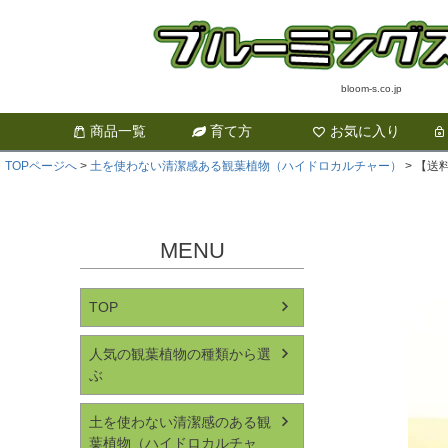
bloom-s.co.jp
商品一覧
育て方
お気に入り
TOPページへ
土を使わない清潔感ある観葉植物（ハイドロカルチャー）
【送
MENU
TOP
人気の観葉植物の種類から選
ぶ
土を使わない清潔感のある観
葉植物（ハイドロカルチャ