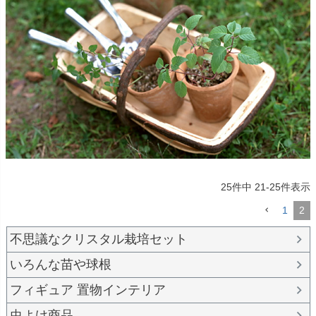
25
件中
21
-
25
件表示
1
2
不思議なクリスタル栽培セット
いろんな苗や球根
フィギュア 置物インテリア
虫よけ商品