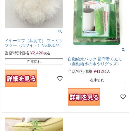
イヤーマフ（耳あて） フェイク
ファー（ホワイト）No.90174
当店特別価格
¥
2,420
税込
自動給水パック 留守番くん L
在庫切れ
（自動給水の水やりグッズ）
当店特別価格
¥
412
税込
在庫切れ