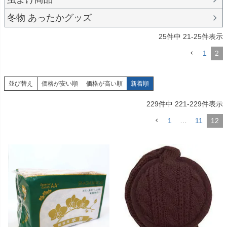
冬物 あったかグッズ
25
件中
21
-
25
件表示
1
2
並び替え
価格が安い順
価格が高い順
新着順
229
件中
221
-
229
件表示
1
…
11
12