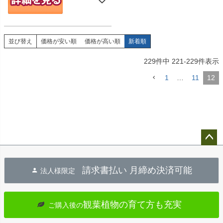
並び替え
価格が安い順
価格が高い順
新着順
229
件中
221
-
229
件表示
1
…
11
12
ペー
ジト
請求書払い 月締め決済可能
法人様限定
ップ
へ
観葉植物の育て方も充実
ご購入後の