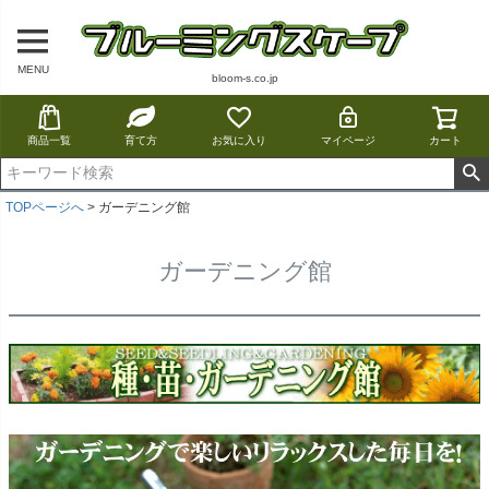
MENU
bloom-s.co.jp
商品一覧
育て方
お気に入り
マイページ
カート
TOPページへ
ガーデニング館
ガーデニング館