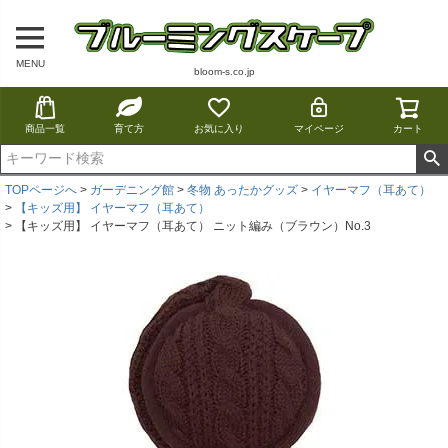
MENU
bloom-s.co.jp
商品一覧
育て方
お気に入り
マイページ
カート
TOPページへ
ガーデニング館
冬物 あったかグッズ
イヤーマフ（耳あて）
【キッズ用】 イヤーマフ（耳あて）
【キッズ用】 イヤーマフ（耳あて） ニット編み（ブラウン）No.3