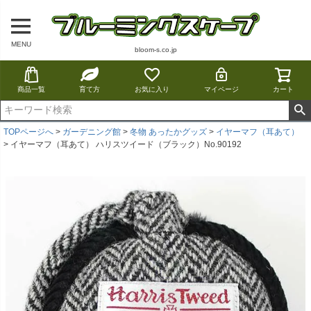
MENU
bloom-s.co.jp
商品一覧
育て方
お気に入り
マイページ
カート
TOPページへ
ガーデニング館
冬物 あったかグッズ
イヤーマフ（耳あて）
イヤーマフ（耳あて） ハリスツイード（ブラック）No.90192