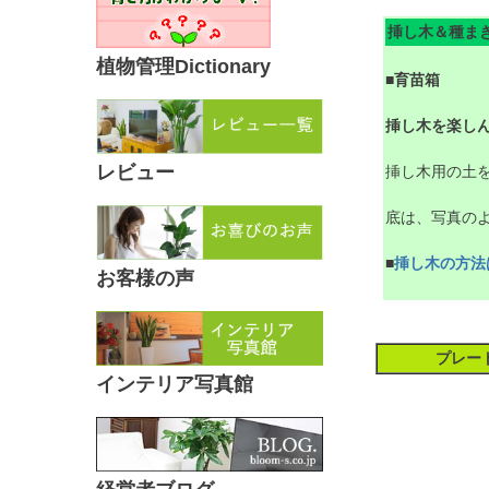
挿し木＆種ま
植物管理Dictionary
■
育苗箱
挿し木を楽し
レビュー
挿し木用の土
底は、写真の
■
挿し木の方法
お客様の声
プレー
インテリア写真館