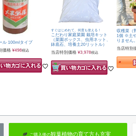
すぐはじめれて、何度も使える！
収穫菜（
こだわり家庭菜園 栽培キット
1個 ※
（菜園ボックス、虫用ネット、
りません
ル 100mlタイプ
鉢底石、培養土20リットル）
当店特別
別価格
¥
498
税込
当店特別価格
¥
3,978
税込
観葉植物の育て方も充実
ご購入後の