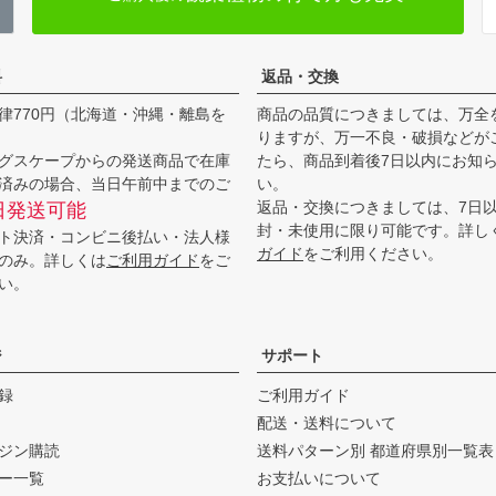
料
返品・交換
律770円（北海道・沖縄・離島を
商品の品質につきましては、万全
りますが、万一不良・破損などが
グスケープからの発送商品で在庫
たら、商品到着後7日以内にお知
済みの場合、当日午前中までのご
い。
返品・交換につきましては、7日
日発送可能
封・未使用に限り可能です。詳し
ト決済・コンビニ後払い・法人様
ガイド
をご利用ください。
のみ。詳しくは
ご利用ガイド
をご
い。
ジ
サポート
録
ご利用ガイド
配送・送料について
ジン購読
送料パターン別 都道府県別一覧表
ー一覧
お支払いについて