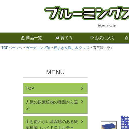
bloom-s.co.jp
商品一覧
育て方
お気に入り
TOPページへ
ガーデニング館
種まき＆挿し木 グッズ
育苗箱（小）
MENU
TOP
人気の観葉植物の種類から選
ぶ
土を使わない清潔感のある観
葉植物（ハイドロカルチャ