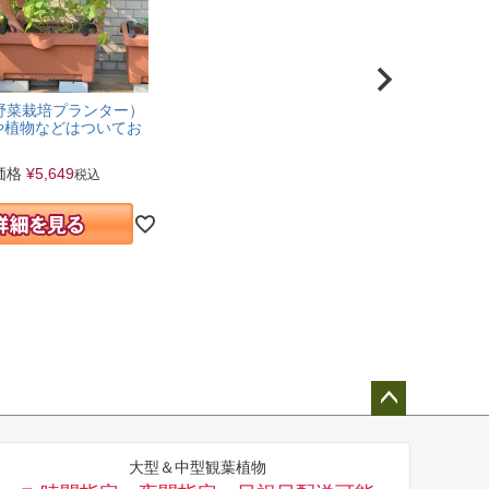
野菜栽培プランター）
土や植物などはついてお
。
価格
¥
5,649
税込
ペー
ジト
大型＆中型観葉植物
ップ