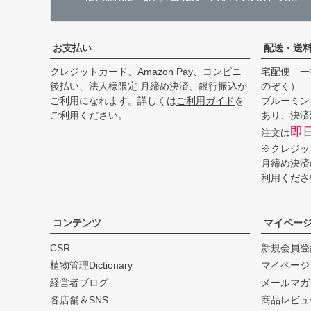
お支払い
配送・送
クレジットカード、Amazon Pay、コンビニ
宅配便 一
後払い、法人様限定 月締め決済、銀行振込が
のぞく）
ご利用になれます。詳しくは
ご利用ガイド
を
ブルーミン
ご利用ください。
あり、決済
即
注文は
※クレジッ
月締め決済
利用くださ
コンテンツ
マイペー
CSR
新規会員登
植物管理Dictionary
マイページ
経営者ブログ
メールマガ
各店舗＆SNS
商品レビュ