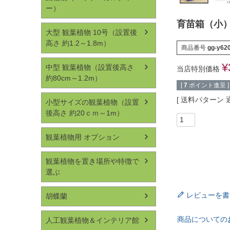
ー）
育苗箱（小
大型 観葉植物 10号（設置後
高さ 約1.2～1.8m）
商品番号
gg-y62
¥
中型 観葉植物（設置後高さ
当店特別価格
約80cm～1.2m）
[
7
ポイント進呈 ]
送料パターン
小型サイズの観葉植物（設置
後高さ 約20ｃｍ～1m）
観葉植物用 オプション
観葉植物を置き場所や特徴で
選ぶ
レビューを書
胡蝶蘭
商品についての
人工観葉植物＆インテリア館