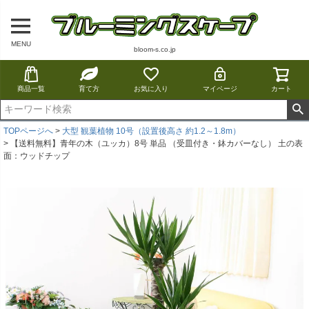
MENU
bloom-s.co.jp
商品一覧
育て方
お気に入り
マイページ
カート
TOPページへ
大型 観葉植物 10号（設置後高さ 約1.2～1.8m）
【送料無料】青年の木（ユッカ）8号 単品 （受皿付き・鉢カバーなし） 土の表
面：ウッドチップ