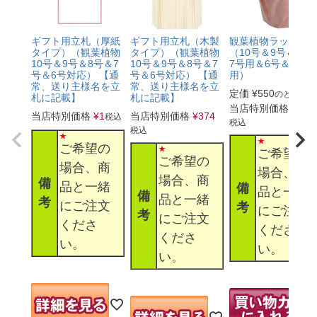
ギフト用立札（厚紙
ギフト用立札（木製
観葉植物ラッピン
タイプ）（観葉植物
タイプ）（観葉植物
（10号＆9号＆8号
10号＆9号＆8号＆7
10号＆9号＆8号＆7
7号用＆6号＆5号
号＆6号対応） 【通
号＆6号対応） 【通
用）
常、送り主様名を立
常、送り主様名を立
定価
¥
550
のところ
札に記載】
札に記載】
当店特別価格
¥
330
当店特別価格
¥
1
当店特別価格
¥
374
税込
税込
税込
ご希望の
ご希望の
ご希望の
場合、商
場合、商
場合、商
備
品と一緒
備
品と一緒
備
品と一緒
考
にご注文
考
にご注文
考
にご注文
くださ
くださ
くださ
い。
い。
い。