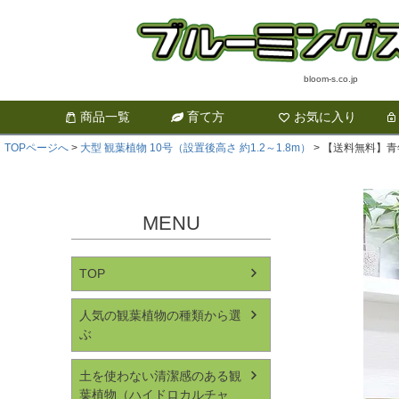
bloom-s.co.jp
商品一覧
育て方
お気に入り
TOPページへ
大型 観葉植物 10号（設置後高さ 約1.2～1.8m）
【送料無料】青
MENU
TOP
人気の観葉植物の種類から選
ぶ
土を使わない清潔感のある観
葉植物（ハイドロカルチャ