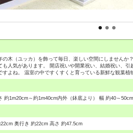
年の木（ユッカ）を飾って毎日、楽しい空間にしませんか
ても人気があります。 開店祝いや開業祝い、結婚祝い、引
ですよね。 温室の中ですくすくと育っている新鮮な観葉植
約1m20cm～約1m40cm内外（鉢底より） 幅 約40～50c
2cm 奥行き 約22cm 高さ 約47.5cm