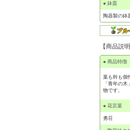
● 鉢皿
陶器製の鉢
【商品説
● 商品特徴
葉も幹も個
「青年の木
物です。
● 花言葉
勇荘