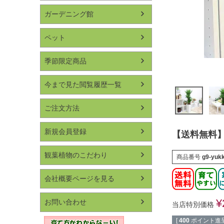
ガーデニング館
ペット
季節限定商品
今まで見た閲覧履歴一覧
ご注文方法
新規会員登録
【送料無料】
観葉植物のこだわり
商品番号
g9-yuk
会社概要ページを見る
¥
お問い合わせ
当店特別価格
[
400
ポイント進呈