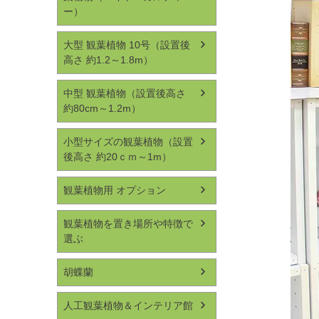
ー）
大型 観葉植物 10号（設置後
高さ 約1.2～1.8m）
中型 観葉植物（設置後高さ
約80cm～1.2m）
小型サイズの観葉植物（設置
後高さ 約20ｃｍ～1m）
観葉植物用 オプション
観葉植物を置き場所や特徴で
選ぶ
胡蝶蘭
人工観葉植物＆インテリア館