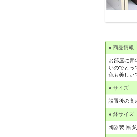
● 商品情報
お部屋に青
いのでとっ
色も美しい
● サイズ
設置後の高さ 
● 鉢サイズ
陶器製 幅 約2