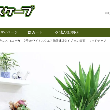
ロ
マイページ
カート
法人様お取引
検索
年の木（ユッカ） 9号 ホワイトスクエア陶器鉢 Zタイプ 土の表面：ウッドチップ