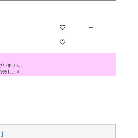
—
—
ざいません。
介致します。
表】