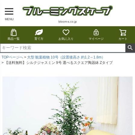
MENU
bloom-s.co.jp
商品一覧
育て方
お気に入り
マイページ
カート
TOPページへ
大型 観葉植物 10号（設置後高さ 約1.2～1.8m）
【送料無料】シルクジャスミン 9号 選べるスクエア陶器鉢 Zタイプ