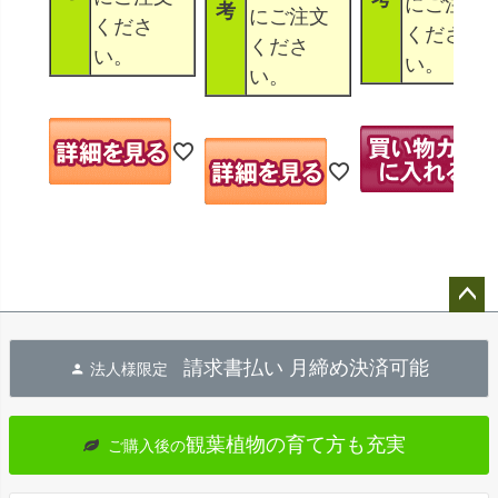
にご注文
考
にご注文
くださ
くださ
くださ
い。
い。
い。
ペー
ジト
請求書払い 月締め決済可能
法人様限定
ップ
へ
観葉植物の育て方も充実
ご購入後の