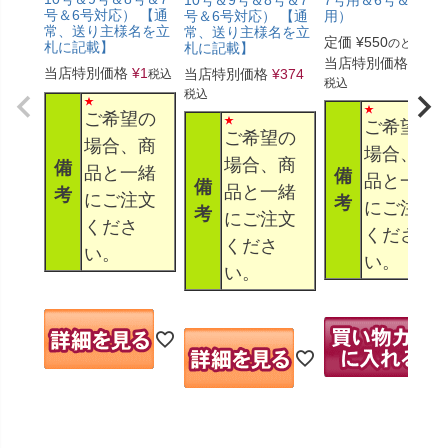
号＆6号対応） 【通
号＆6号対応） 【通
用）
常、送り主様名を立
常、送り主様名を立
定価
¥
550
のところ
札に記載】
札に記載】
当店特別価格
¥
330
当店特別価格
¥
1
当店特別価格
¥
374
税込
税込
税込
ご希望の
ご希望の
ご希望の
場合、商
場合、商
場合、商
備
品と一緒
備
品と一緒
備
品と一緒
考
にご注文
考
にご注文
考
にご注文
くださ
くださ
くださ
い。
い。
い。