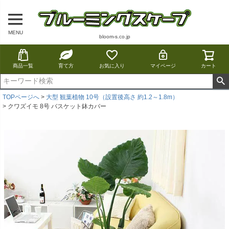
MENU
bloom-s.co.jp
商品一覧
育て方
お気に入り
マイページ
カート
TOPページへ
大型 観葉植物 10号（設置後高さ 約1.2～1.8m）
クワズイモ 8号 バスケット鉢カバー