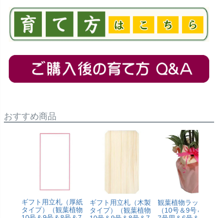
おすすめ商品
ギフト用立札（厚紙
ギフト用立札（木製
観葉植物ラッピン
タイプ）（観葉植物
タイプ）（観葉植物
（10号＆9号＆8号
10号＆9号＆8号＆7
10号＆9号＆8号＆7
7号用＆6号＆5号