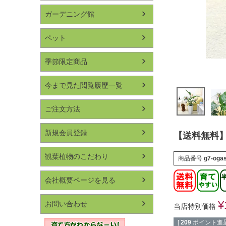
ガーデニング館
ペット
季節限定商品
今まで見た閲覧履歴一覧
ご注文方法
新規会員登録
【送料無料】
観葉植物のこだわり
商品番号
g7-oga
会社概要ページを見る
¥
お問い合わせ
当店特別価格
[
209
ポイント進呈