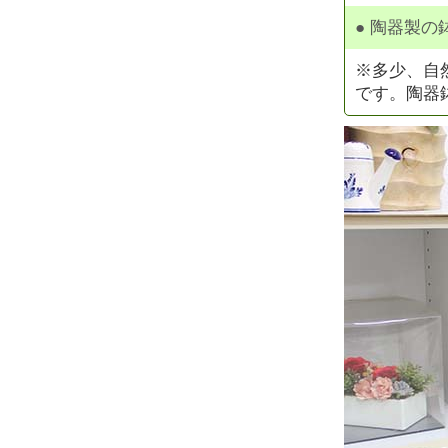
● 陶器製の
※多少、自
です。陶器