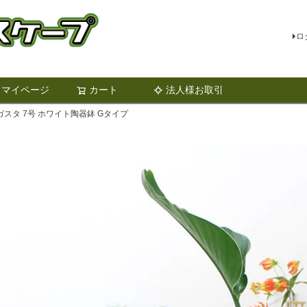
ロ
マイページ
カート
法人様お取引
検索
スタ 7号 ホワイト陶器鉢 Gタイプ