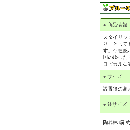
● 商品情報
スタイリッ
り、とって
す。存在感
国のゆった
ロピカルな
● サイズ
設置後の高さ
● 鉢サイズ
陶器鉢 幅 約1