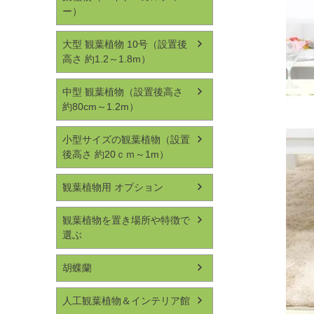
ー）
大型 観葉植物 10号（設置後
高さ 約1.2～1.8m）
中型 観葉植物（設置後高さ
約80cm～1.2m）
小型サイズの観葉植物（設置
後高さ 約20ｃｍ～1m）
観葉植物用 オプション
観葉植物を置き場所や特徴で
選ぶ
胡蝶蘭
人工観葉植物＆インテリア館