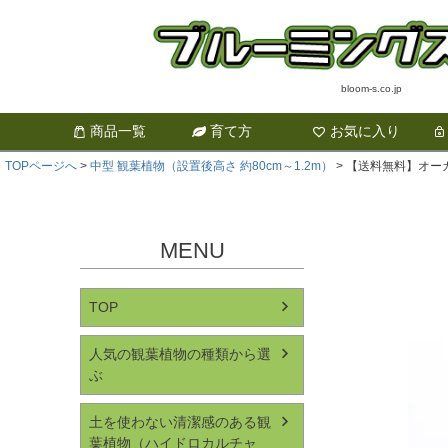
bloom-s.co.jp
商品一覧
育て方
お気に入り
TOPページへ
中型 観葉植物（設置後高さ 約80cm～1.2m）
【送料無料】オーガ
MENU
TOP
人気の観葉植物の種類から選
ぶ
土を使わない清潔感のある観
葉植物（ハイドロカルチャ