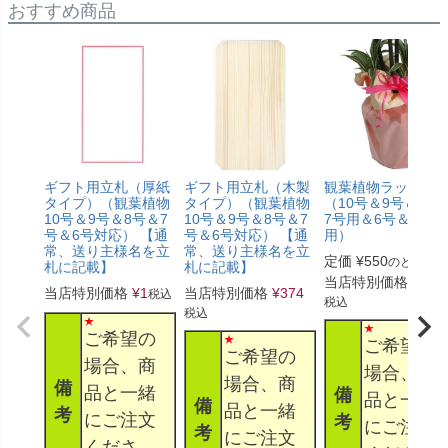
おすすめ商品
ギフト用立札（厚紙
ギフト用立札（木製
観葉植物ラッピン
タイプ）（観葉植物
タイプ）（観葉植物
（10号＆9号＆8号
10号＆9号＆8号＆7
10号＆9号＆8号＆7
7号用＆6号＆5号
号＆6号対応） 【通
号＆6号対応） 【通
用）
常、送り主様名を立
常、送り主様名を立
定価
¥
550
のところ
札に記載】
札に記載】
当店特別価格
¥
330
当店特別価格
¥
1
当店特別価格
¥
374
税込
税込
税込
ご希望の
ご希望の
ご希望の
場合、商
場合、商
場合、商
備
品と一緒
備
品と一緒
備
品と一緒
考
にご注文
考
にご注文
考
にご注文
くださ