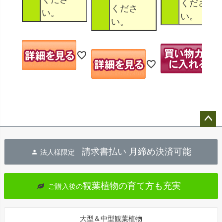
くださ
くださ
い。
い。
い。
ペー
ジト
請求書払い 月締め決済可能
法人様限定
ップ
へ
観葉植物の育て方も充実
ご購入後の
大型＆中型観葉植物