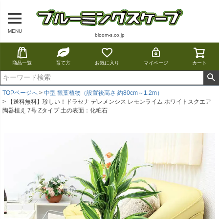
MENU
bloom-s.co.jp
商品一覧
育て方
お気に入り
マイページ
カート
TOPページへ
中型 観葉植物（設置後高さ 約80cm～1.2m）
【送料無料】珍しい！ドラセナ デレメンシス レモンライム ホワイトスクエア
陶器植え 7号 Zタイプ 土の表面：化粧石