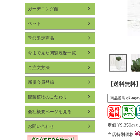
ガーデニング館
ペット
季節限定商品
今まで見た閲覧履歴一覧
ご注文方法
新規会員登録
【送料無料】
観葉植物のこだわり
商品番号
g7-aga
会社概要ページを見る
定価
¥
9,350
のと
お問い合わせ
¥
当店特別価格