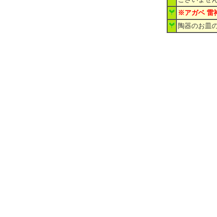
※アガベ 
陶器のお皿