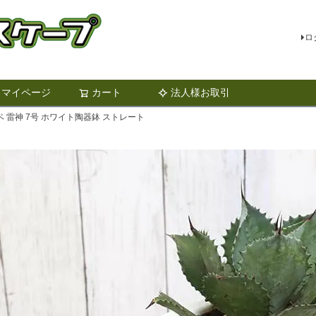
ロ
マイページ
カート
法人様お取引
検索
 雷神 7号 ホワイト陶器鉢 ストレート