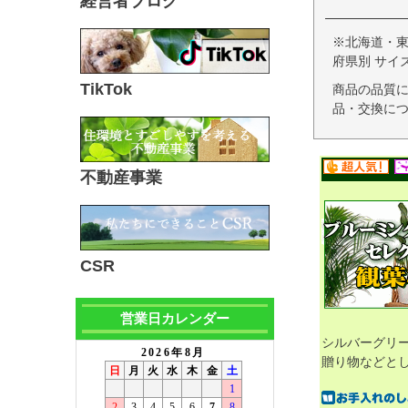
経営者ブログ
※北海道・
府県別 サイ
TikTok
商品の品質
品・交換につ
不動産事業
CSR
営業日カレンダー
シルバーグリ
贈り物などと