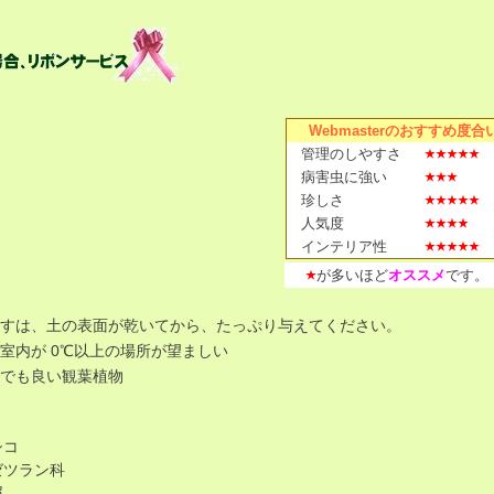
Webmasterのおすすめ度合
管理のしやすさ
病害虫に強い
珍しさ
人気度
インテリア性
が多いほど
オススメ
です。
すは、土の表面が乾いてから、たっぷり与えてください。
室内が 0℃以上の場所が望ましい
でも良い観葉植物
シコ
ゼツラン科
属