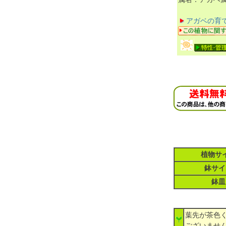
アガベの育
植物サ
鉢サイ
鉢皿
葉先が茶色
ございませ