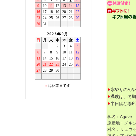
水やり
のめや
温度
は、冬期
半日陰な場所
学名：Agave
原産地：メキ
科名：リュウ
属名：アガベ