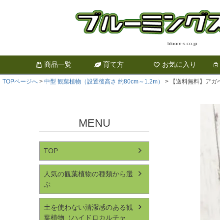
bloom-s.co.jp
商品一覧
育て方
お気に入り
TOPページへ
中型 観葉植物（設置後高さ 約80cm～1.2m）
【送料無料】アガベ
MENU
TOP
人気の観葉植物の種類から選
ぶ
土を使わない清潔感のある観
葉植物（ハイドロカルチャ