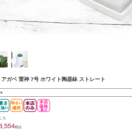
アガベ 雷神 7号 ホワイト陶器鉢 ストレート
ve
ころ
8,554
税込