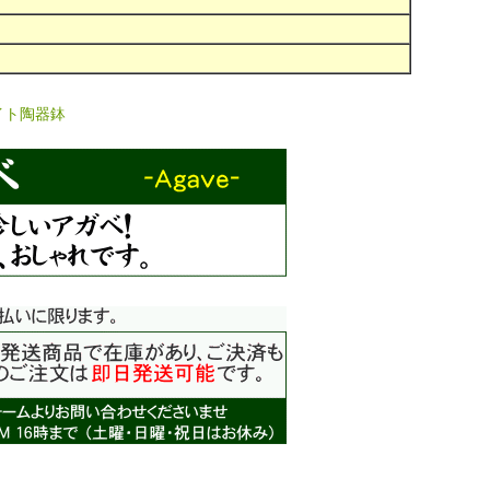
イト陶器鉢