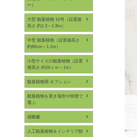
ー）
大型 観葉植物 10号（設置後
高さ 約1.2～1.8m）
中型 観葉植物（設置後高さ
約80cm～1.2m）
小型サイズの観葉植物（設置
後高さ 約20ｃｍ～1m）
観葉植物用 オプション
観葉植物を置き場所や特徴で
選ぶ
胡蝶蘭
人工観葉植物＆インテリア館