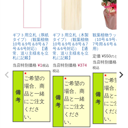
ギフト用立札（厚紙
ギフト用立札（木製
観葉植物ラッピン
タイプ）（観葉植物
タイプ）（観葉植物
（10号＆9号＆8号
10号＆9号＆8号＆7
10号＆9号＆8号＆7
7号用＆6号＆5号
号＆6号対応） 【通
号＆6号対応） 【通
用）
常、送り主様名を立
常、送り主様名を立
定価
¥
550
のところ
札に記載】
札に記載】
当店特別価格
¥
330
当店特別価格
¥
1
当店特別価格
¥
374
税込
税込
税込
ご希望の
ご希望の
ご希望の
場合、商
場合、商
場合、商
備
品と一緒
備
品と一緒
備
品と一緒
考
にご注文
考
にご注文
考
にご注文
くださ
くださ
くださ
い。
い。
い。