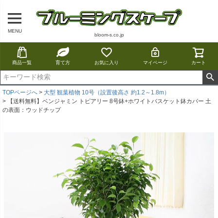
MENU
bloom-s.co.jp
商品一覧
育て方
お気に入り
マイページ
カート
TOPページへ
大型 観葉植物 10号（設置後高さ 約1.2～1.8m）
【送料無料】ベンジャミン トピアリー 8号鉢+ホワイトバスケット鉢カバー 土
の表面：ウッドチップ