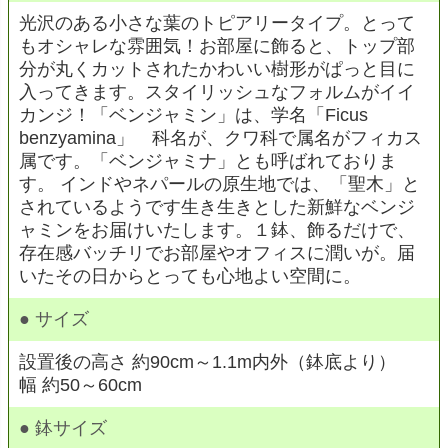
光沢のある小さな葉のトピアリータイプ。とって
もオシャレな雰囲気！お部屋に飾ると、トップ部
分が丸くカットされたかわいい樹形がぱっと目に
入ってきます。スタイリッシュなフォルムがイイ
カンジ！「ベンジャミン」は、学名「Ficus
benzyamina」 科名が、クワ科で属名がフィカス
属です。「ベンジャミナ」とも呼ばれておりま
す。 インドやネパールの原生地では、「聖木」と
されているようです生き生きとした新鮮なベンジ
ャミンをお届けいたします。１鉢、飾るだけで、
存在感バッチリでお部屋やオフィスに潤いが。届
いたその日からとっても心地よい空間に。
● サイズ
設置後の高さ 約90cm～1.1m内外（鉢底より）
幅 約50～60cm
● 鉢サイズ