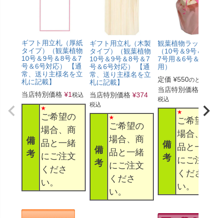
ギフト用立札（厚紙
ギフト用立札（木製
観葉植物ラッピン
タイプ）（観葉植物
タイプ）（観葉植物
（10号＆9号＆8号
10号＆9号＆8号＆7
10号＆9号＆8号＆7
7号用＆6号＆5号
号＆6号対応） 【通
号＆6号対応） 【通
用）
常、送り主様名を立
常、送り主様名を立
定価
¥
550
のところ
札に記載】
札に記載】
当店特別価格
¥
330
当店特別価格
¥
1
当店特別価格
¥
374
税込
税込
税込
ご希望の
ご希望の
ご希望の
場合、商
場合、商
場合、商
備
品と一緒
備
品と一緒
備
品と一緒
考
にご注文
考
にご注文
考
にご注文
くださ
くださ
くださ
い。
い。
い。