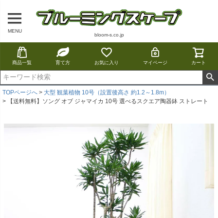
MENU
bloom-s.co.jp
商品一覧
育て方
お気に入り
マイページ
カート
TOPページへ
大型 観葉植物 10号（設置後高さ 約1.2～1.8m）
【送料無料】ソング オブ ジャマイカ 10号 選べるスクエア陶器鉢 ストレート