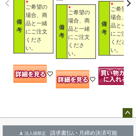
ご希望の
ご希望の
ご希望の
場合、商
場合、商
場合、商
備
品と一緒
備
品と一緒
備
品と一緒
考
にご注文
考
にご注文
考
にご注文
くださ
くださ
くださ
い。
い。
い。
ペー
ジト
請求書払い 月締め決済可能
法人様限定
ップ