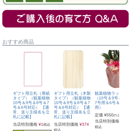
おすすめ商品
ギフト用立札（厚紙
ギフト用立札（木製
観葉植物ラッピン
タイプ）（観葉植物
タイプ）（観葉植物
（10号＆9号＆8号
10号＆9号＆8号＆7
10号＆9号＆8号＆7
7号用＆6号＆5号
号＆6号対応） 【通
号＆6号対応） 【通
用）
常、送り主様名を立
常、送り主様名を立
定価
¥
550
のところ
札に記載】
札に記載】
当店特別価格
¥
330
当店特別価格
¥
1
当店特別価格
¥
374
税込
税込
税込