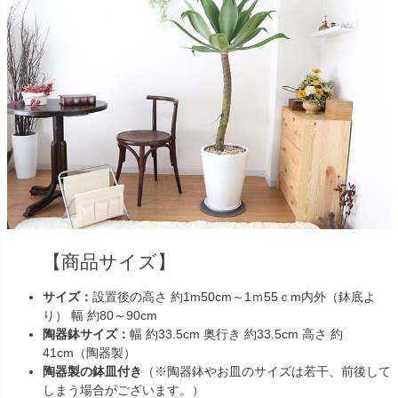
【商品サイズ】
サイズ：
設置後の高さ 約1m50cm～1ｍ55ｃm内外（鉢底よ
り） 幅 約80～90cm
陶器鉢サイズ：
幅 約33.5cm 奥行き 約33.5cm 高さ 約
41cm（陶器製）
陶器製の鉢皿付き
（※陶器鉢やお皿のサイズは若干、前後して
しまう場合がございます。）