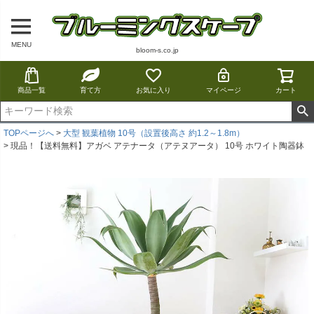
MENU
bloom-s.co.jp
商品一覧
育て方
お気に入り
マイページ
カート
TOPページへ
大型 観葉植物 10号（設置後高さ 約1.2～1.8m）
現品！【送料無料】アガベ アテナータ（アテヌアータ） 10号 ホワイト陶器鉢