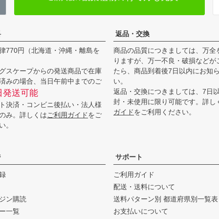
料
返品・交換
律770円（北海道・沖縄・離島を
商品の品質につきましては、万全
りますが、万一不良・破損などが
グスケープからの発送商品で在庫
たら、商品到着後7日以内にお知
済みの場合、当日午前中までのご
い。
返品・交換につきましては、7日
日発送可能
封・未使用に限り可能です。詳し
ト決済・コンビニ後払い・法人様
ガイド
をご利用ください。
のみ。詳しくは
ご利用ガイド
をご
い。
ジ
サポート
録
ご利用ガイド
配送・送料について
ジン購読
送料パターン別 都道府県別一覧表
ー一覧
お支払いについて