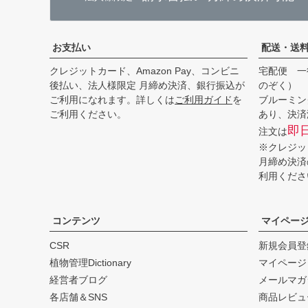
お支払い
配送・送
クレジットカード、Amazon Pay、コンビニ
宅配便 一
後払い、法人様限定 月締め決済、銀行振込が
のぞく）
ご利用になれます。詳しくは
ご利用ガイド
を
ブルーミン
ご利用ください。
あり、決済
即
注文は
※クレジッ
月締め決済
利用くださ
コンテンツ
マイペー
CSR
新規会員登
植物管理Dictionary
マイページ
経営者ブログ
メールマガ
各店舗＆SNS
商品レビュ