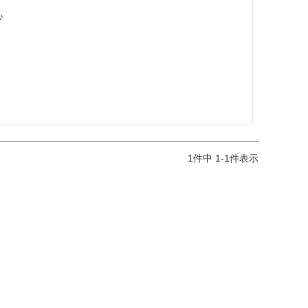
♪
1
件中
1
-
1
件表示