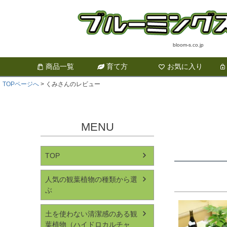
bloom-s.co.jp
商品一覧
育て方
お気に入り
TOPページへ
くみさんのレビュー
MENU
TOP
人気の観葉植物の種類から選
ぶ
土を使わない清潔感のある観
葉植物（ハイドロカルチャ