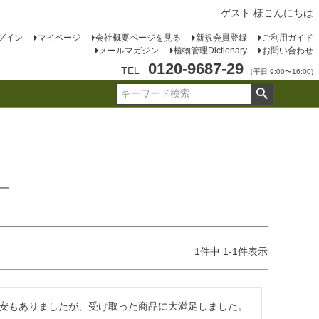
ゲスト 様こんにちは
グイン
マイページ
会社概要ページを見る
新規会員登録
ご利用ガイド
メールマガジン
植物管理Dictionary
お問い合わせ
0120-9687-29
TEL
（平日 9:00〜16:00)
ー
1
件中
1
-
1
件表示
安もありましたが、受け取った商品に大満足しました。
