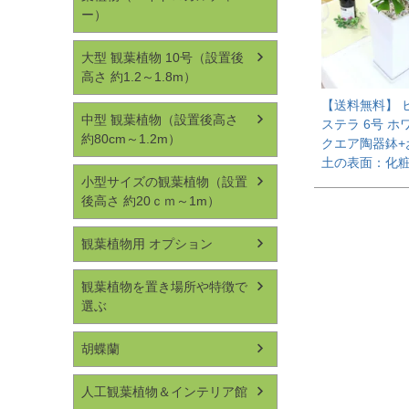
ー）
大型 観葉植物 10号（設置後
高さ 約1.2～1.8m）
【送料無料】 
中型 観葉植物（設置後高さ
ステラ 6号 ホ
約80cm～1.2m）
クエア陶器鉢+
土の表面：化
小型サイズの観葉植物（設置
後高さ 約20ｃｍ～1m）
観葉植物用 オプション
観葉植物を置き場所や特徴で
選ぶ
胡蝶蘭
人工観葉植物＆インテリア館