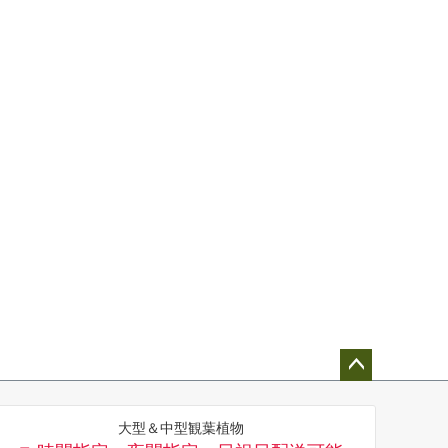
ペー
ジト
大型＆中型観葉植物
ップ