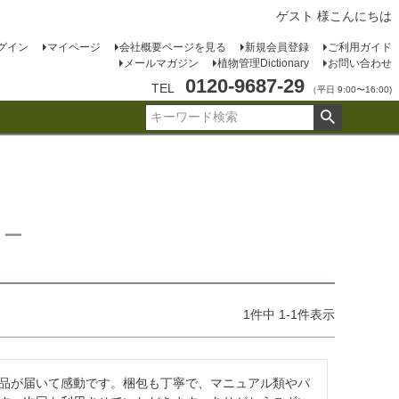
ゲスト 様こんにちは
グイン
マイページ
会社概要ページを見る
新規会員登録
ご利用ガイド
メールマガジン
植物管理Dictionary
お問い合わせ
0120-9687-29
TEL
（平日 9:00〜16:00)
ュー
1
件中
1
-
1
件表示
品が届いて感動です。梱包も丁寧で、マニュアル類やパ