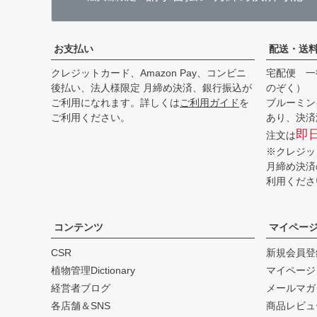
お支払い
配送・送
クレジットカード、Amazon Pay、コンビニ
宅配便 一
後払い、法人様限定 月締め決済、銀行振込が
のぞく）
ご利用になれます。詳しくは
ご利用ガイド
を
ブルーミン
ご利用ください。
あり、決済
即
注文は
※クレジッ
月締め決済
利用くださ
コンテンツ
マイペー
CSR
新規会員登
植物管理Dictionary
マイページ
経営者ブログ
メールマガ
各店舗＆SNS
商品レビュ