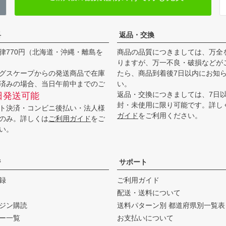
料
返品・交換
律770円（北海道・沖縄・離島を
商品の品質につきましては、万全
りますが、万一不良・破損などが
グスケープからの発送商品で在庫
たら、商品到着後7日以内にお知
済みの場合、当日午前中までのご
い。
返品・交換につきましては、7日
日発送可能
封・未使用に限り可能です。詳し
ト決済・コンビニ後払い・法人様
ガイド
をご利用ください。
のみ。詳しくは
ご利用ガイド
をご
い。
ジ
サポート
録
ご利用ガイド
配送・送料について
ジン購読
送料パターン別 都道府県別一覧表
ー一覧
お支払いについて