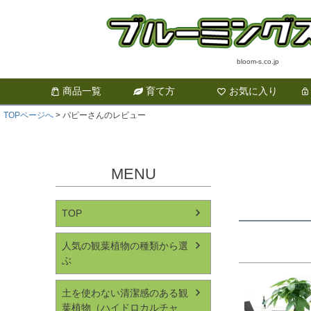
bloom-s.co.jp
商品一覧
育て方
お気に入り
TOPページへ
パピーさんのレビュー
MENU
TOP
人気の観葉植物の種類から選
ぶ
土を使わない清潔感のある観
葉植物（ハイドロカルチャ