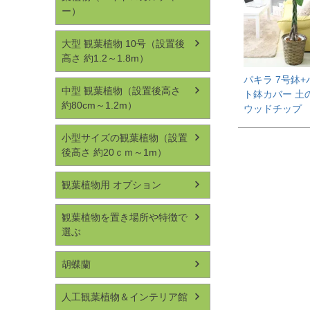
ー）
大型 観葉植物 10号（設置後
高さ 約1.2～1.8m）
パキラ 7号鉢
中型 観葉植物（設置後高さ
ト鉢カバー 土
約80cm～1.2m）
ウッドチップ
小型サイズの観葉植物（設置
後高さ 約20ｃｍ～1m）
観葉植物用 オプション
観葉植物を置き場所や特徴で
選ぶ
胡蝶蘭
人工観葉植物＆インテリア館