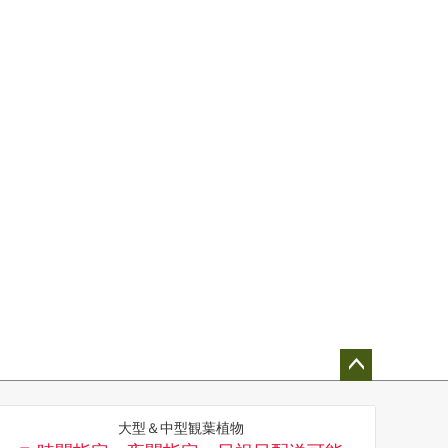
ペー
ジト
大型＆中型観葉植物
ップ