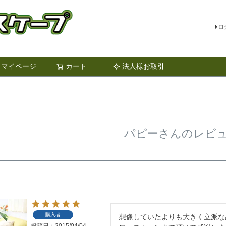
ロ
マイページ
カート
法人様お取引
検索
パピーさんのレビ
購入者
想像していたよりも大きく立派な