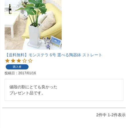
【送料無料】モンステラ 6号 選べる陶器鉢 ストレート
購入者
投稿日
2017/01/16
値段の割にとても良かった

プレゼント品です。
2
件中
1
-
2
件表示