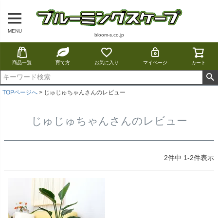
MENU
bloom-s.co.jp
商品一覧
育て方
お気に入り
マイページ
カート
TOPページへ
じゅじゅちゃんさんのレビュー
じゅじゅちゃんさんのレビュー
2
件中
1
-
2
件表示