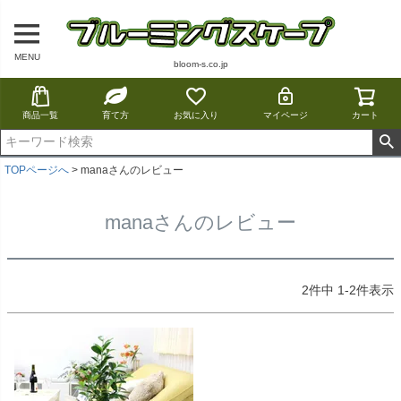
MENU
bloom-s.co.jp
商品一覧
育て方
お気に入り
マイページ
カート
TOPページへ
manaさんのレビュー
manaさんのレビュー
2
件中
1
-
2
件表示