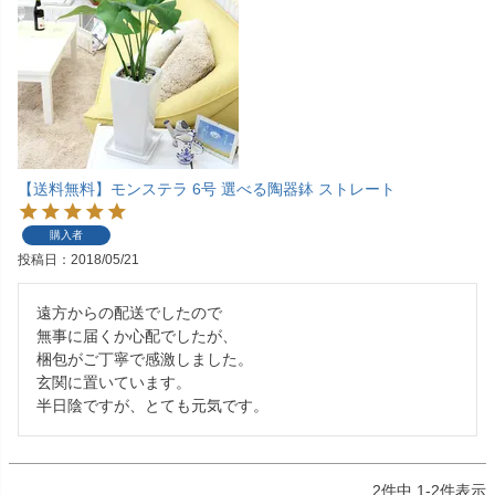
【送料無料】モンステラ 6号 選べる陶器鉢 ストレート
購入者
投稿日
2018/05/21
遠方からの配送でしたので

無事に届くか心配でしたが、

梱包がご丁寧で感激しました。

玄関に置いています。

半日陰ですが、とても元気です。
2
件中
1
-
2
件表示