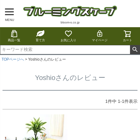
MENU
bloom-s.co.jp
商品一覧
育て方
お気に入り
マイページ
カート
TOPページへ
Yoshioさんのレビュー
Yoshioさんのレビュー
1
件中
1
-
1
件表示